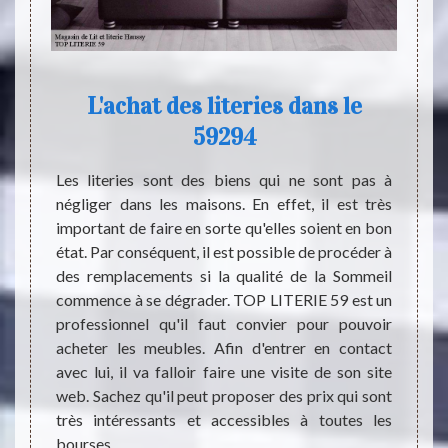
L'achat des literies dans le
T
59294
sav
te des
ign. Ce
Les literies sont des biens qui ne sont pas à
décorée
négliger dans les maisons. En effet, il est très
Les li
ur les
important de faire en sorte qu'elles soient en bon
permet
s d’une
état. Par conséquent, il est possible de procéder à
est tr
 adultes
des remplacements si la qualité de la Sommeil
ces b
és d’une
commence à se dégrader. TOP LITERIE 59 est un
quali
ance et
professionnel qu'il faut convier pour pouvoir
profes
s goûts
acheter les meubles. Afin d'entrer en contact
LITER
rmet de
avec lui, il va falloir faire une visite de son site
bonne 
r.
web. Sachez qu'il peut proposer des prix qui sont
propos
très intéressants et accessibles à toutes les
Afin 
bourses.