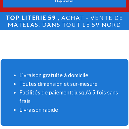
TOP LITERIE 59
, ACHAT - VENTE DE
MATELAS, DANS TOUT LE 59 NORD
Livraison gratuite à domicile
Toutes dimension et sur-mesure
Facilités de paiement: jusqu'à 5 fois sans
frais
Livraison rapide