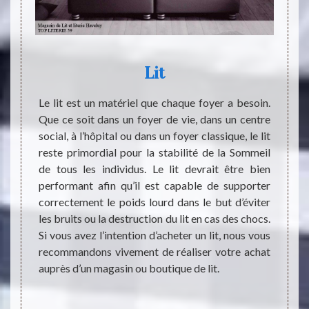
Lit
 grande
Le lit est un matériel que chaque foyer a besoin.
Le lit
 existe
Que ce soit dans un foyer de vie, dans un centre
fer. Il
 cette
social, à l’hôpital ou dans un foyer classique, le lit
Nombr
besoins
reste primordial pour la stabilité de la Sommeil
person
gement,
de tous les individus. Le lit devrait être bien
et sur
ment les
performant afin qu’il est capable de supporter
indisp
d’avoir
correctement le poids lourd dans le but d’éviter
pour l
r cette
les bruits ou la destruction du lit en cas des chocs.
change
est fait
Si vous avez l’intention d’acheter un lit, nous vous
habita
s êtres
recommandons vivement de réaliser votre achat
satisf
achat.
auprès d’un magasin ou boutique de lit.
dans 
sociale