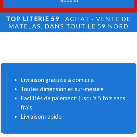
TOP LITERIE 59
, ACHAT - VENTE DE
MATELAS, DANS TOUT LE 59 NORD
Livraison gratuite à domicile
Toutes dimension et sur-mesure
Facilités de paiement: jusqu'à 5 fois sans
frais
Livraison rapide