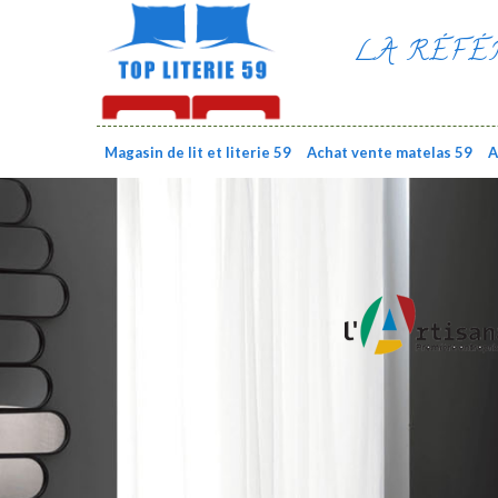
LA RÉFÉ
Magasin de lit et literie 59
Achat vente matelas 59
A