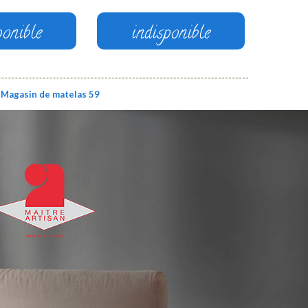
ponible
indisponible
Magasin de matelas 59