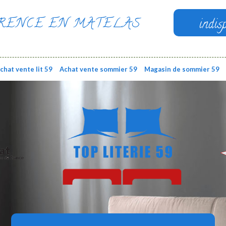
RENCE EN MATELAS
indis
chat vente lit 59
Achat vente sommier 59
Magasin de sommier 59