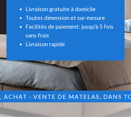
Livraison gratuite à domicile
Toutes dimension et sur-mesure
Facilités de paiement: jusqu'à 5 fois
sans frais
Livraison rapide
9
, ACHAT - VENTE DE MATELAS, DANS T