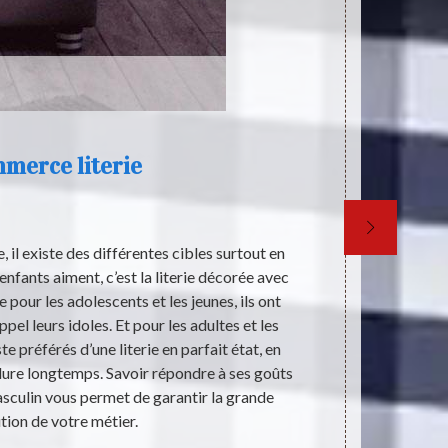
merce literie
 il existe des différentes cibles surtout en
L’idéologie d
enfants aiment, c’est la literie décorée avec
de la socié
 pour les adolescents et les jeunes, ils ont
précise afin 
ppel leurs idoles. Et pour les adultes et les
rôle imp
te préférés d’une literie en parfait état, en
commercialisa
ure longtemps. Savoir répondre à ses goûts
pour con
asculin vous permet de garantir la grande
ignorante. Dan
tion de votre métier.