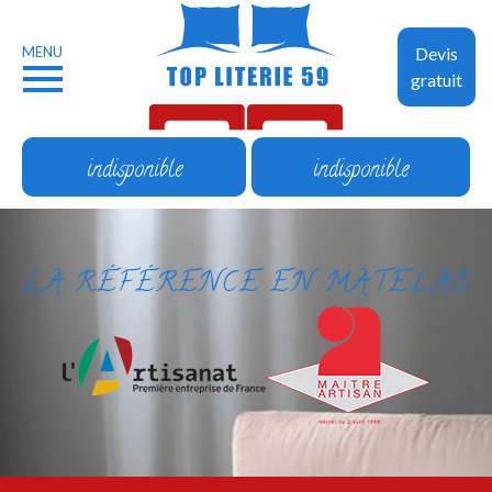
MENU
Devis
gratuit
indisponible
indisponible
LA RÉFÉRENCE EN MATELAS