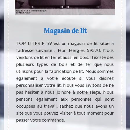
Magasin de lit
besoin.
TOP LITERIE 59 est un magasin de lit situé à
Dormir
 centre
l’adresse suivante : Hon Hergies 59570. Nous
coucha
, le lit
vendons de lit en fer et aussi en bois. Il existe des
pour l
Sommeil
plusieurs types de bois et de fer que nous
sentir
re bien
utilisons pour la fabrication de lit. Nous sommes
dorsal
pporter
également à votre écoute si vous désirez
lit. M
’éviter
personnaliser votre lit. Nous vous invitons de ne
jamais
s chocs.
pas hésiter à nous joindre à notre siège. Nous
conséq
ous vous
pensons également aux personnes qui sont
change
e achat
occupées au travail, sachez que nous avons un
s’empi
site que vous pouvez visiter à tout moment pour
physi
passer votre commande.
attent