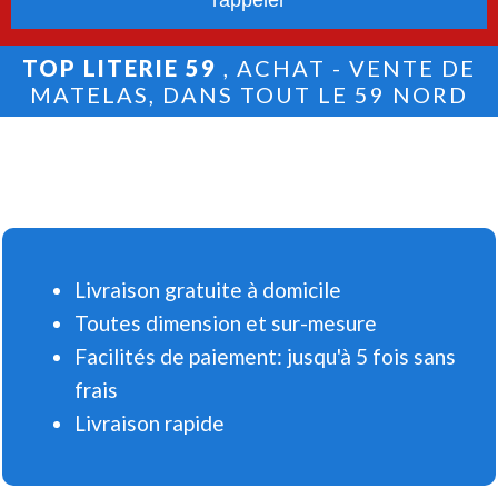
TOP LITERIE 59
, ACHAT - VENTE DE
MATELAS, DANS TOUT LE 59 NORD
Livraison gratuite à domicile
Toutes dimension et sur-mesure
Facilités de paiement: jusqu'à 5 fois sans
frais
Livraison rapide