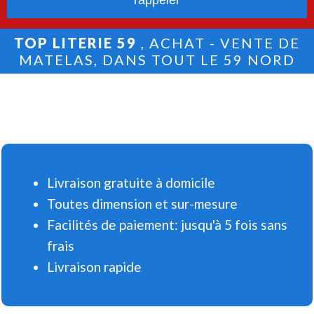
TOP LITERIE 59
, ACHAT - VENTE DE
MATELAS, DANS TOUT LE 59 NORD
Livraison gratuite à domicile
Toutes dimension et sur-mesure
Facilités de paiement: jusqu'à 5 fois sans
frais
Livraison rapide