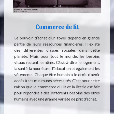
Commerce de lit
 trouvé
Le pouvoir d’achat d’un foyer dépend en grande
Le lit
r. Vous
partie de leurs ressources financières. Il existe
Que ce
s, d’un
des différentes classes sociales dans cette
social,
s drap,
planète. Mais pour tout le monde, les besoins
reste 
nt des
vitaux restent le même. C’est-à-dire, le logement,
de tou
jà, la
la santé, la nourriture, l’éducation et également les
perfor
tailles
vêtements. Chaque être humain a le droit d’avoir
correc
s. Les
accès à ses minimums nécessités. C’est pour cette
les bru
humains
raison que le commerce du lit et la literie est fait
Si vous
tion de
pour répondre à des différents besoins des êtres
recomm
erie est
humains avec une grande variété de prix d’achat.
auprès