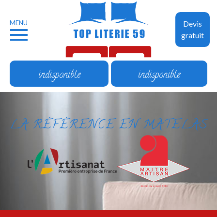
MENU
Devis
gratuit
indisponible
indisponible
LA RÉFÉRENCE EN MATELAS