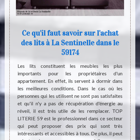
Ce qu'il faut savoir sur l'achat
Maga
des lits à La Sentinelle dans le
 qu’un
Les en
59174
iel qui
famill
s êtres
recev
Les lits constituent les meubles les plus
 lit en
condi
importants pour les propriétaires d'un
ble de
prépar
appartement. En effet, ils servent à dormir dans
outique
de vo
les meilleures conditions. Dans le cas où les
 places.
moment
personnes qui les utilisent ne sont pas satisfaites
perposé
avez 
et qu'il n'y a pas de récupération d'énergie au
hésitez
sécur
réveil, il est très utile de les remplacer. TOP
it afin
LITERI
LITERIE 59 est le professionnel dans ce secteur
nt les
tous 
qui peut proposer des prix qui sont très
Alors,
intéressants et accessibles à tous. De plus, il peut
59174