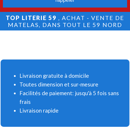
TOP LITERIE 59
, ACHAT - VENTE DE
MATELAS, DANS TOUT LE 59 NORD
Livraison gratuite à domicile
Toutes dimension et sur-mesure
Facilités de paiement: jusqu'à 5 fois sans
frais
Livraison rapide