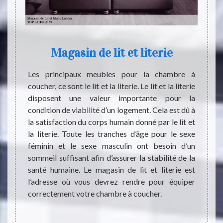
Magasin de lit et literie
M
ents de
Les principaux meubles pour la chambre à
A part
ngereux
coucher, ce sont le lit et la literie. Le lit et la literie
égale
e corps
disposent une valeur importante pour la
couver
maladie
condition de viabilité d’un logement. Cela est dû à
passe
at d’un
la satisfaction du corps humain donné par le lit et
profon
daptera
la literie. Toute les tranches d’âge pour le sexe
les al
té. Par
féminin et le sexe masculin ont besoin d’un
journé
vant de
sommeil suffisant afin d’assurer la stabilité de la
couver
e corps
santé humaine. Le magasin de lit et literie est
goût. 
c votre
l’adresse où vous devrez rendre pour équiper
pyjam
 à ses
correctement votre chambre à coucher.
LITERI
r.
à Land