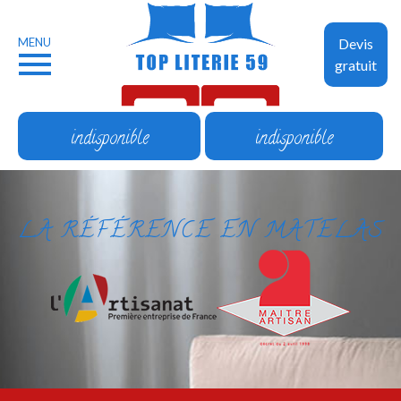
MENU
Devis
gratuit
indisponible
indisponible
LA RÉFÉRENCE EN MATELAS