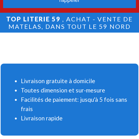
TOP LITERIE 59
, ACHAT - VENTE DE
MATELAS, DANS TOUT LE 59 NORD
Livraison gratuite à domicile
Toutes dimension et sur-mesure
Facilités de paiement: jusqu'à 5 fois sans
frais
Livraison rapide