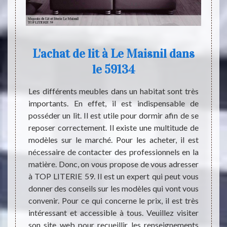
L'achat de lit à Le Maisnil dans
Ma
le 59134
ment en
Les en
 le lit.
famill
Les différents meubles dans un habitat sont très
fèrent
recev
importants. En effet, il est indispensable de
ormance
condi
posséder un lit. Il est utile pour dormir afin de se
alement
prépar
reposer correctement. Il existe une multitude de
la mode
de vo
modèles sur le marché. Pour les acheter, il est
s aimez
moment
nécessaire de contacter des professionnels en la
e votre
avez 
matière. Donc, on vous propose de vous adresser
ut vous
sécur
à TOP LITERIE 59. Il est un expert qui peut vous
ouvable
LITERI
donner des conseils sur les modèles qui vont vous
lasses
tous 
convenir. Pour ce qui concerne le prix, il est très
Alors,
intéressant et accessible à tous. Veuillez visiter
59134
son site web pour recueillir les renseignements