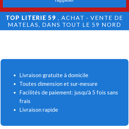
TOP LITERIE 59
, ACHAT - VENTE DE
MATELAS, DANS TOUT LE 59 NORD
Livraison gratuite à domicile
Toutes dimension et sur-mesure
Facilités de paiement: jusqu'à 5 fois sans
frais
Livraison rapide