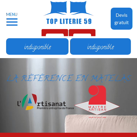
MENU
Devis
gratuit
indisponible
indisponible
LA RÉFÉRENCE EN MATELAS