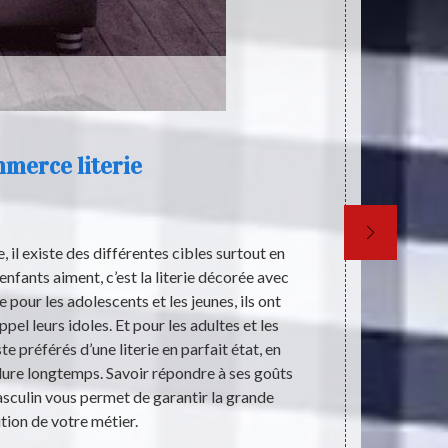
merce literie
 il existe des différentes cibles surtout en
La santé est 
enfants aiment, c’est la literie décorée avec
de sa vie. To
 pour les adolescents et les jeunes, ils ont
épanoui. Il
ppel leurs idoles. Et pour les adultes et les
quand votre 
te préférés d’une literie en parfait état, en
habitude alime
ure longtemps. Savoir répondre à ses goûts
Sommeil
asculin vous permet de garantir la grande
innombrables 
tion de votre métier.
de 