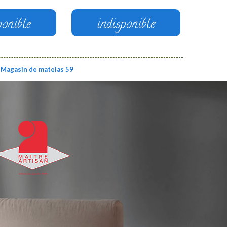
ponible
indisponible
Magasin de matelas 59