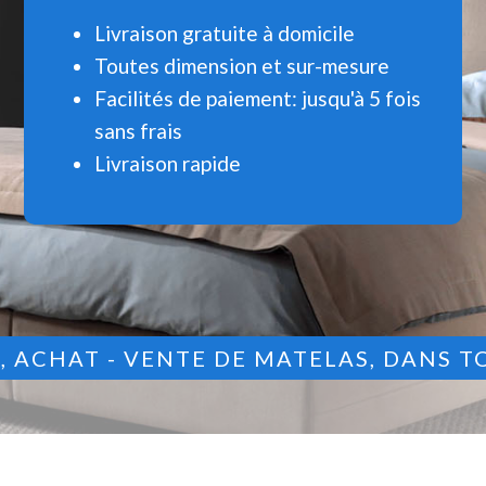
Livraison gratuite à domicile
Toutes dimension et sur-mesure
Facilités de paiement: jusqu'à 5 fois
sans frais
Livraison rapide
9
, ACHAT - VENTE DE MATELAS, DANS T