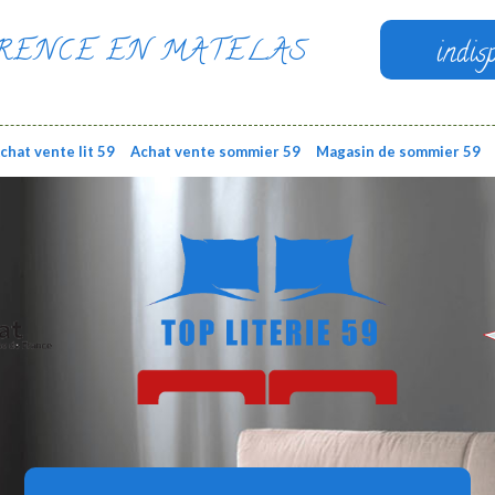
RENCE EN MATELAS
indis
chat vente lit 59
Achat vente sommier 59
Magasin de sommier 59