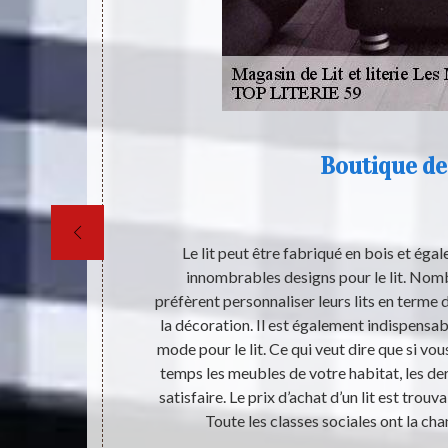
Boutique de 
 sont moins
Le lit peut être fabriqué en bois et égal
, votre corps
innombrables designs pour le lit. Nomb
st l’un des
préfèrent personnaliser leurs lits en terme
re corps ne
la décoration. Il est également indispensabl
nséquent, plus
mode pour le lit. Ce qui veut dire que si v
anté de votre
temps les meubles de votre habitat, les dern
sique et ne
satisfaire. Le prix d’achat d’un lit est trouv
une santé de
Toute les classes sociales ont la cha