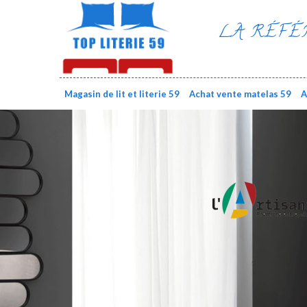
LA RÉFÉ
Magasin de lit et literie 59
Achat vente matelas 59
A