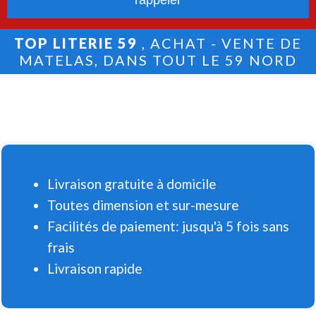
TOP LITERIE 59
, ACHAT - VENTE DE
MATELAS, DANS TOUT LE 59 NORD
Livraison gratuite à domicile
Toutes dimension et sur-mesure
Facilités de paiement: jusqu'à 5 fois sans
frais
Livraison rapide