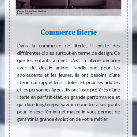
e
Commerce literie
Dans la commerce de literie, il existe des
Le lit 
différentes cibles surtout en terme de design. Ce
existe
airieux
que les enfants aiment, c’est la literie décorée
lit qu
r vous.
avec de dessin animé. Tandis que pour les
presta
literie
adolescents et les jeunes, ils ont besoins d’une
centre
e lieu
literie qui rappel leurs idoles. Et pour les adultes
égalem
iels de
et les personnes âgées, ils ont juste préférés d’une
vos cl
s, des
literie en parfait état, en grande performance et
terme 
esigns.
qui dure longtemps. Savoir répondre à ses goûts
élégan
ssi une
pour le sexe féminin et masculin vous permet de
vous s
r notre
garantir la grande évolution de votre métier.
Mairie
 depuis
prêt à 
vraison