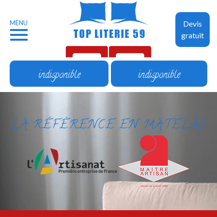
MENU
Devis
gratuit
indisponible
indisponible
LA RÉFÉRENCE EN MATELAS