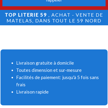
TOP LITERIE 59
, ACHAT - VENTE DE
MATELAS, DANS TOUT LE 59 NORD
Livraison gratuite à domicile
Toutes dimension et sur-mesure
Facilités de paiement: jusqu'à 5 fois sans
frais
Livraison rapide