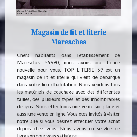
Magasin de lit et literie
Maresches
e causé
Dormir
ommeil.
coucha
Chers habitants dans l’établissement de
à-dire,
pour l
Maresches 59990, nous avons une bonne
 force
sentir
nouvelle pour vous. TOP LITERIE 59 est un
lières.
dorsal
magasin de lit et literie qui vient de débarqué
ndividu
lit. M
dans votre lieu d’habitation. Nous vendons tous
ilement
jamais
les matériels de couchage avec des différentes
absence
conséq
tailles, des plusieurs types et des innombrables
 que la
change
designs. Nous effectuons une vente sur place et
en pour
s’empi
aussi une vente en ligne. Vous êtes invités à visiter
illeurs.
physi
notre site si vous désirez effectuer votre achat
eil, il
attent
depuis chez vous. Nous avons un service de
it pour
livraison pour vous satisfaire.