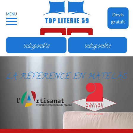
MENU
Devis
gratuit
indisponible
indisponible
LA RÉFÉRENCE EN MATELAS