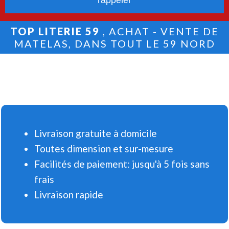
TOP LITERIE 59
, ACHAT - VENTE DE
MATELAS, DANS TOUT LE 59 NORD
Livraison gratuite à domicile
Toutes dimension et sur-mesure
Facilités de paiement: jusqu'à 5 fois sans
frais
Livraison rapide