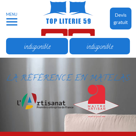
MENU
Devis
gratuit
indisponible
indisponible
LA RÉFÉRENCE EN MATELAS