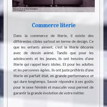
Commerce literie
 qu’un
Dans la commerce de literie, il existe des
L’idéo
iel qui
différentes cibles surtout en terme de design. Ce
compte
s êtres
que les enfants aiment, c’est la literie décorée
un ser
 lit en
avec de dessin animé. Tandis que pour les
précis
ble de
adolescents et les jeunes, ils ont besoins d’une
qualit
outique
literie qui rappel leurs idoles. Et pour les adultes
monde
 places.
et les personnes âgées, ils ont juste préférés d’une
commer
perposé
literie en parfait état, en grande performance et
vendeu
hésitez
qui dure longtemps. Savoir répondre à ses goûts
bien 
it afin
pour le sexe féminin et masculin vous permet de
ignora
nt les
garantir la grande évolution de votre métier.
neuf, 
brocan