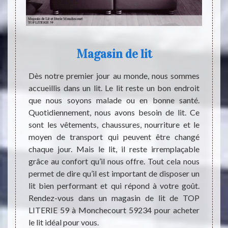
Magasin de lit
ents de
Dès notre premier jour au monde, nous sommes
ngereux
accueillis dans un lit. Le lit reste un bon endroit
A part
e corps
que nous soyons malade ou en bonne santé.
égale
maladie
Quotidiennement, nous avons besoin de lit. Ce
couver
at d’un
sont les vêtements, chaussures, nourriture et le
passe
daptera
moyen de transport qui peuvent être changé
profon
té. Par
chaque jour. Mais le lit, il reste irremplaçable
les al
vant de
grâce au confort qu’il nous offre. Tout cela nous
journé
e corps
permet de dire qu’il est important de disposer un
couver
c votre
lit bien performant et qui répond à votre goût.
goût. 
 à ses
Rendez-vous dans un magasin de lit de TOP
pyjam
r.
LITERIE 59 à Monchecourt 59234 pour acheter
LITERI
le lit idéal pour vous.
à Mon