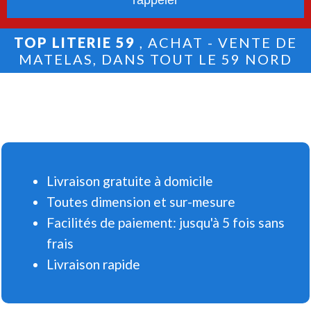
TOP LITERIE 59
, ACHAT - VENTE DE
MATELAS, DANS TOUT LE 59 NORD
Livraison gratuite à domicile
Toutes dimension et sur-mesure
Facilités de paiement: jusqu'à 5 fois sans
frais
Livraison rapide