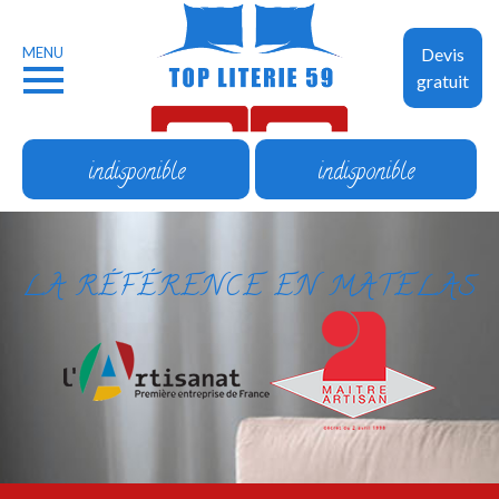
MENU
Devis
gratuit
indisponible
indisponible
LA RÉFÉRENCE EN MATELAS