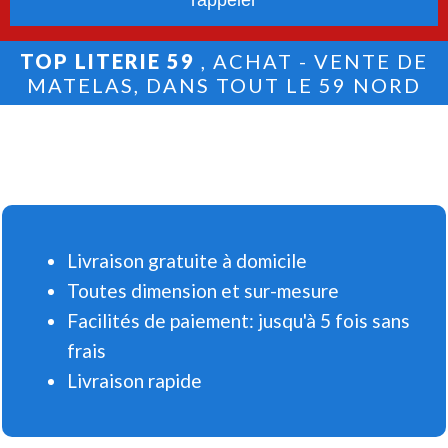
TOP LITERIE 59
, ACHAT - VENTE DE
MATELAS, DANS TOUT LE 59 NORD
Livraison gratuite à domicile
Toutes dimension et sur-mesure
Facilités de paiement: jusqu'à 5 fois sans
frais
Livraison rapide