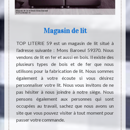
 à
Magasin de lit
es à
TOP LITERIE 59 est un magasin de lit situé à
Les p
l’adresse suivante : Mons Baroeul 59370. Nous
coucher,
vendons de lit en fer et aussi en bois. Il existe des
dispo
nts qui
plusieurs types de bois et de fer que nous
condit
fet, il
utilisons pour la fabrication de lit. Nous sommes
la sat
ents de
également à votre écoute si vous désirez
la lit
 bonne
personnaliser votre lit. Nous vous invitons de ne
fémin
er des
pas hésiter à nous joindre à notre siège. Nous
sommei
er. TOP
pensons également aux personnes qui sont
santé 
e très
occupées au travail, sachez que nous avons un
l’adre
t aussi
site que vous pouvez visiter à tout moment pour
correc
élevés.
passer votre commande.
ements