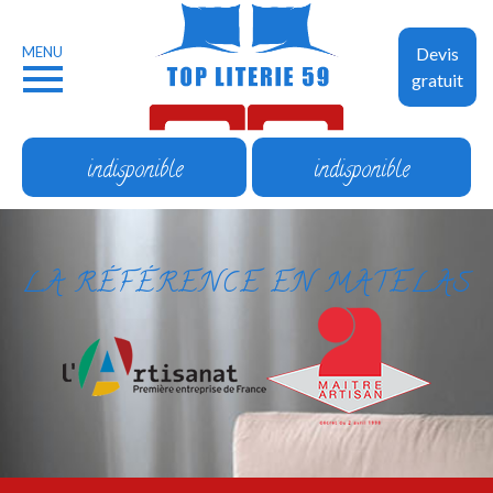
MENU
Devis
gratuit
indisponible
indisponible
LA RÉFÉRENCE EN MATELAS