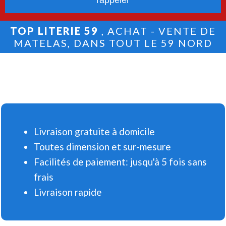
TOP LITERIE 59
, ACHAT - VENTE DE
MATELAS, DANS TOUT LE 59 NORD
Livraison gratuite à domicile
Toutes dimension et sur-mesure
Facilités de paiement: jusqu'à 5 fois sans
frais
Livraison rapide