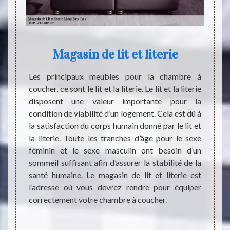
Magasin de lit et literie
ison. Il
Les principaux meubles pour la chambre à
Dès no
loie le
coucher, ce sont le lit et la literie. Le lit et la literie
accuei
ing, le
disposent une valeur importante pour la
que n
ie, les
condition de viabilité d’un logement. Cela est dû à
Quotid
ital et
la satisfaction du corps humain donné par le lit et
sont l
tion de
la literie. Toute les tranches d’âge pour le sexe
moyen
état en
féminin et le sexe masculin ont besoin d’un
chaque
le mais
sommeil suffisant afin d’assurer la stabilité de la
grâce 
peuvent
santé humaine. Le magasin de lit et literie est
permet
tique à
l’adresse où vous devrez rendre pour équiper
lit bi
 votre
correctement votre chambre à coucher.
Rende
.
LITERI
le lit 