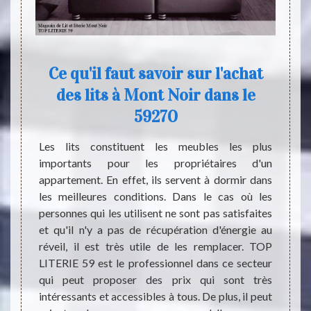
Ce qu'il faut savoir sur l'achat
des lits à Mont Noir dans le
 sommes
Les p
59270
endroit
coucher,
santé.
dispo
Les lits constituent les meubles les plus
lit. Ce
condit
importants pour les propriétaires d'un
e et le
la sat
appartement. En effet, ils servent à dormir dans
changé
la lit
les meilleures conditions. Dans le cas où les
laçable
fémin
personnes qui les utilisent ne sont pas satisfaites
la nous
sommei
et qu'il n'y a pas de récupération d'énergie au
oser un
santé 
réveil, il est très utile de les remplacer. TOP
e goût.
l’adre
LITERIE 59 est le professionnel dans ce secteur
de TOP
correc
qui peut proposer des prix qui sont très
 le lit
intéressants et accessibles à tous. De plus, il peut