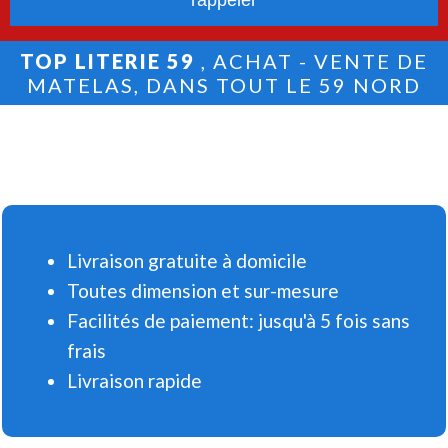
TOP LITERIE 59
, ACHAT - VENTE DE
MATELAS, DANS TOUT LE 59 NORD
Livraison gratuite à domicile
Toutes dimension et sur-mesure
Facilités de paiement: jusqu'à 5 fois sans
frais
Livraison rapide