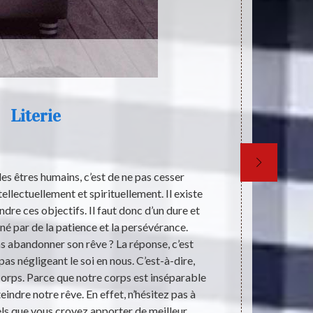
Literie
Q
s êtres humains, c’est de ne pas cesser
Les literi
ellectuellement et spirituellement. Il existe
qualité de som
dre ces objectifs. Il faut donc d’un dure et
un sommeil pr
é par de la patience et la persévérance.
En effet, i
 abandonner son rêve ? La réponse, c’est
dans le doma
pas négligeant le soi en nous. C’est-à-dire,
vous adres
 corps. Parce que notre corps est inséparable
conseils qu'
indre notre rêve. En effet, n’hésitez pas à
qu'il e
els que vous croyez apporter de meilleur