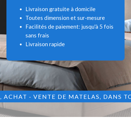
Livraison gratuite à domicile
Toutes dimension et sur-mesure
Facilités de paiement: jusqu'à 5 fois
sans frais
Livraison rapide
9
, ACHAT - VENTE DE MATELAS, DANS T