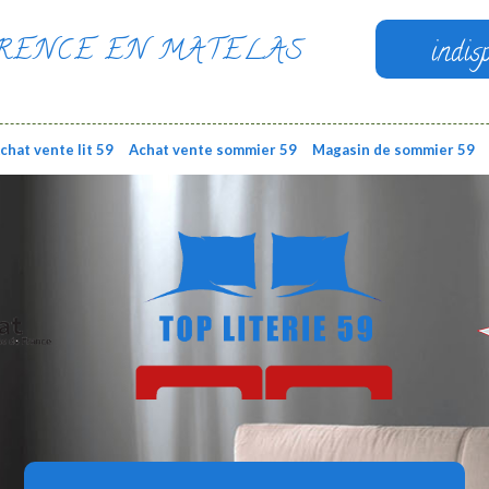
RENCE EN MATELAS
indis
chat vente lit 59
Achat vente sommier 59
Magasin de sommier 59