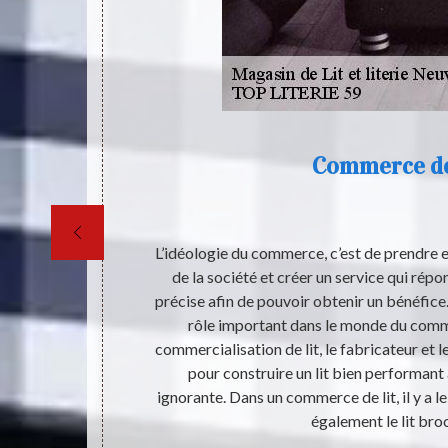
Commerce de
ans un lit. Le
L’idéologie du commerce, c’est de prendre e
onne santé.
de la société et créer un service qui répo
 vêtements,
précise afin de pouvoir obtenir un bénéfice.
nt être changé
rôle important dans le monde du comme
fort qu’il nous
commercialisation de lit, le fabricateur et 
disposer un lit
pour construire un lit bien performan
us dans un
ignorante. Dans un commerce de lit, il y a le li
t 59293 pour
également le lit bro