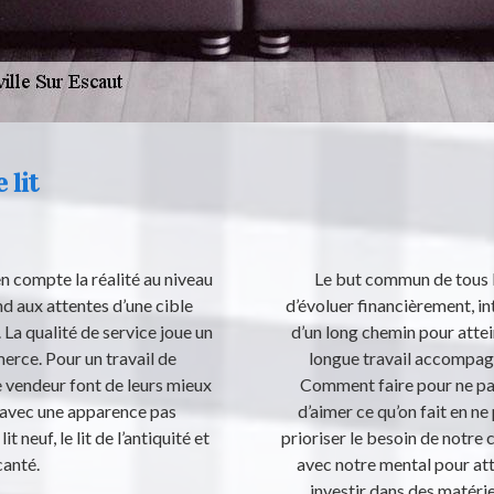
 lit
n compte la réalité au niveau
Le but commun de tous le
nd aux attentes d’une cible
d’évoluer financièrement, int
 La qualité de service joue un
d’un long chemin pour attein
rce. Pour un travail de
longue travail accompagn
le vendeur font de leurs mieux
Comment faire pour ne pas
t avec une apparence pas
d’aimer ce qu’on fait en ne 
t neuf, le lit de l’antiquité et
prioriser le besoin de notre
canté.
avec notre mental pour atte
investir dans des matéri