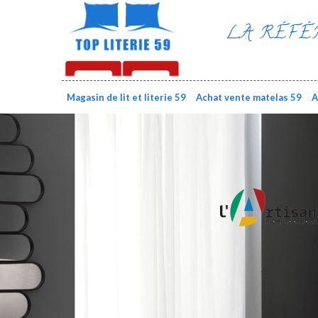
LA RÉFÉ
Magasin de lit et literie 59
Achat vente matelas 59
A