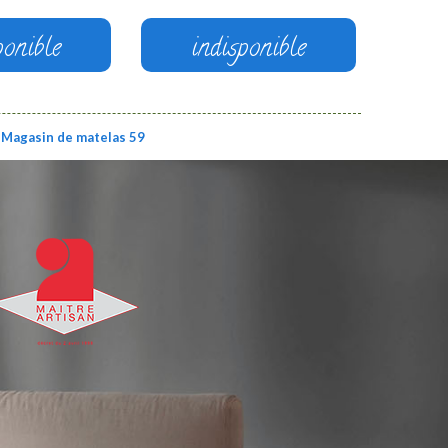
ponible
indisponible
Magasin de matelas 59