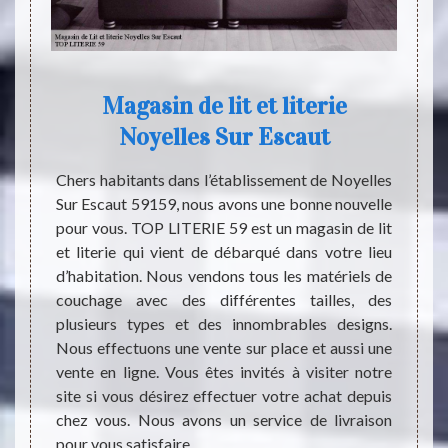
e
Magasin de lit et literie
T
Noyelles Sur Escaut
sav
mbre à
a literie
Chers habitants dans l’établissement de Noyelles
our la
Sur Escaut 59159, nous avons une bonne nouvelle
Les li
st dû à
pour vous. TOP LITERIE 59 est un magasin de lit
permet
 lit et
et literie qui vient de débarqué dans votre lieu
est tr
le sexe
d’habitation. Nous vendons tous les matériels de
ces b
n d’un
couchage avec des différentes tailles, des
quali
é de la
plusieurs types et des innombrables designs.
profes
rie est
Nous effectuons une vente sur place et aussi une
LITER
équiper
vente en ligne. Vous êtes invités à visiter notre
bonne 
site si vous désirez effectuer votre achat depuis
propos
chez vous. Nous avons un service de livraison
Afin 
pour vous satisfaire.