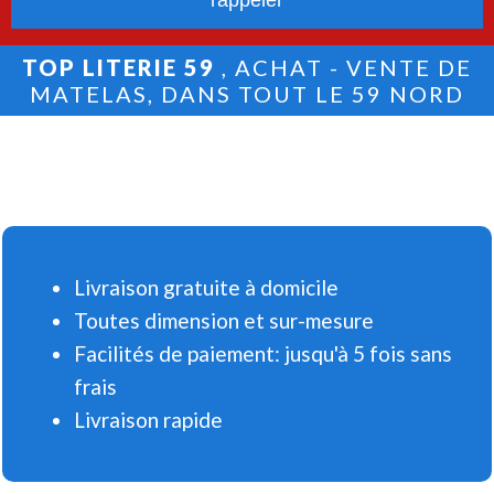
TOP LITERIE 59
, ACHAT - VENTE DE
MATELAS, DANS TOUT LE 59 NORD
Livraison gratuite à domicile
Toutes dimension et sur-mesure
Facilités de paiement: jusqu'à 5 fois sans
frais
Livraison rapide