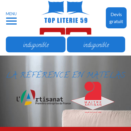
MENU
Devis
gratuit
indisponible
indisponible
LA RÉFÉRENCE EN MATELAS