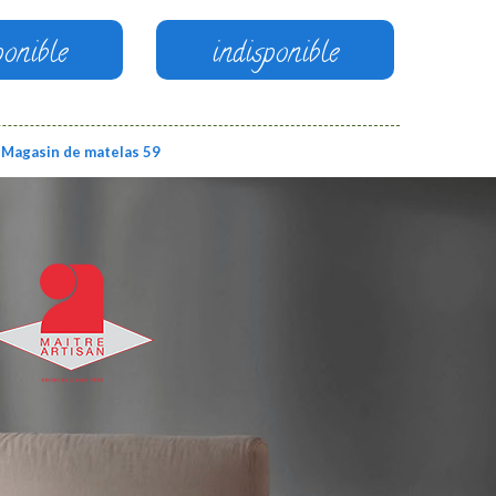
ponible
indisponible
Magasin de matelas 59