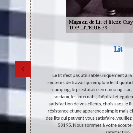
Lit
uipement d’une
Le lit n’est pas utilisable uniquement à la
atelas, d’un
secteurs de travail qui emploie le lit quot
couverture
camping, le prestataire en camping-car, l
atons déjà, la
sociaux, les internats, l’hôpital et égal
s différents
satisfaction de vos clients, choisissez le li
êtres humains
résistance et une apparence simple mais é
est la raison
des lits qui peuvent vous satisfaire, veuille
nté humaine.
59195. Nous sommes à votre écoute et
satisfaction.