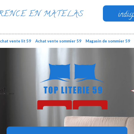
RENCE EN MATELAS
indis
chat vente lit 59
Achat vente sommier 59
Magasin de sommier 59