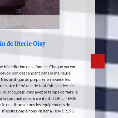
n de literie Oisy
L'
ne bénédiction de la famille. Chaque parent
Les différent
ecevoir son descendant dans la meilleure
est indispen
t très pratique de préparer en avance les
reposer corre
e votre bébé que de tout faire au dernier
Pour les ache
l’avance, plus vous avez le temps de faire le
matière. Don
de la Sommeil de votre enfant. TOP LITERIE
est un expert
erie qui dispose tous les équipements de
vous conven
 n’hésitez pas à nous visiter à Oisy 59195.
accessible