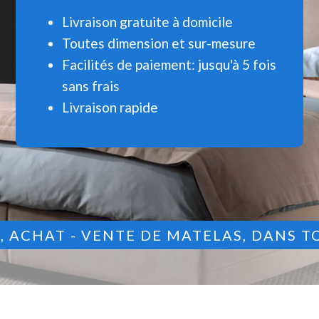
Livraison gratuite à domicile
Toutes dimension et sur-mesure
Facilités de paiement: jusqu'à 5 fois
sans frais
Livraison rapide
9
, ACHAT - VENTE DE MATELAS, DANS T