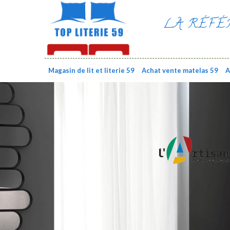
LA RÉFÉ
Magasin de lit et literie 59
Achat vente matelas 59
A