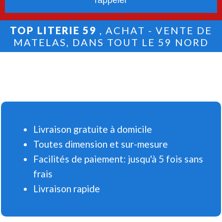
TOP LITERIE 59
, ACHAT - VENTE DE
MATELAS, DANS TOUT LE 59 NORD
Livraison gratuite à domicile
Toutes dimension et sur-mesure
Facilités de paiement: jusqu'à 5 fois sans
frais
Livraison rapide