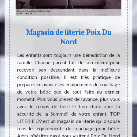
Magasin de literie Poix Du
Nord
 grande
Dans 
 existe
différ
Les enfants sont toujours une bénédiction de la
 cette
que le
famille. Chaque parent fait de son mieux pour
besoins
avec 
recevoir son descendant dans la meilleure
gement,
adoles
condition possible. Il est très pratique de
ment les
literie
préparer en avance les équipements de couchage
d’avoir
et les 
de votre bébé que de tout faire au dernier
r cette
literi
moment. Plus vous prenez de l’avance, plus vous
est fait
qui du
avez le temps de faire le bon choix pour la
s êtres
pour l
sécurité de la Sommeil de votre enfant. TOP
achat.
garant
LITERIE 59 est un magasin de literie qui dispose
tous les équipements de couchage pour bébé.
Alors, n’hésitez pas à nous visiter à Poix Du Nord