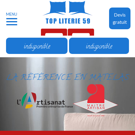
MENU
Devis
gratuit
indisponible
indisponible
LA RÉFÉRENCE EN MATELAS