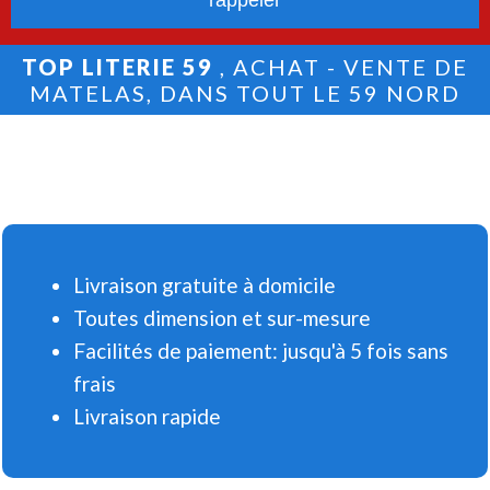
TOP LITERIE 59
, ACHAT - VENTE DE
MATELAS, DANS TOUT LE 59 NORD
Livraison gratuite à domicile
Toutes dimension et sur-mesure
Facilités de paiement: jusqu'à 5 fois sans
frais
Livraison rapide