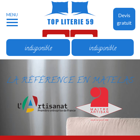
MENU
Devis
gratuit
indisponible
indisponible
LA RÉFÉRENCE EN MATELAS