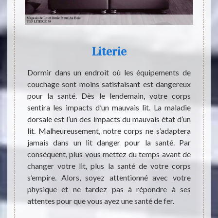
Literie
ndre en
Dormir dans un endroit où les équipements de
La san
t créer
couchage sont moins satisfaisant est dangereux
monde
e cible
pour la santé. Dès le lendemain, votre corps
commen
ice. La
sentira les impacts d’un mauvais lit. La maladie
menta
dans le
dorsale est l’un des impacts du mauvais état d’un
d’atte
ail de
lit. Malheureusement, notre corps ne s’adaptera
corps 
r et le
jamais dans un lit danger pour la santé. Par
place 
 un lit
conséquent, plus vous mettez du temps avant de
régula
ce pas
changer votre lit, plus la santé de votre corps
joue a
 le lit
s’empire. Alors, soyez attentionné avec votre
des in
 le lit
physique et ne tardez pas à répondre à ses
votre 
attentes pour que vous ayez une santé de fer.
respec