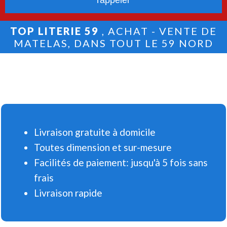
TOP LITERIE 59
, ACHAT - VENTE DE
MATELAS, DANS TOUT LE 59 NORD
Livraison gratuite à domicile
Toutes dimension et sur-mesure
Facilités de paiement: jusqu'à 5 fois sans
frais
Livraison rapide