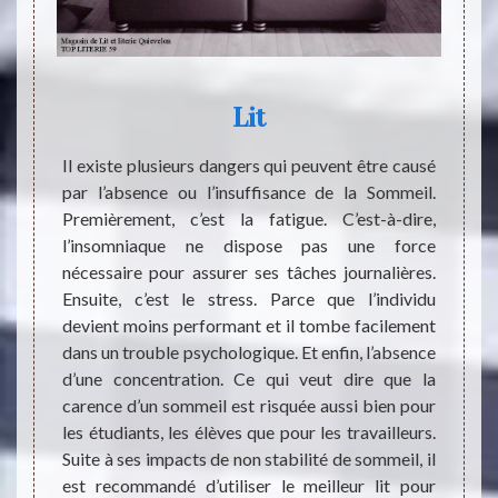
Lit
te des
Il existe plusieurs dangers qui peuvent être causé
Dormir
ign. Ce
par l’absence ou l’insuffisance de la Sommeil.
coucha
décorée
Premièrement, c’est la fatigue. C’est-à-dire,
pour l
ur les
l’insomniaque ne dispose pas une force
sentir
s d’une
nécessaire pour assurer ses tâches journalières.
dorsal
 adultes
Ensuite, c’est le stress. Parce que l’individu
lit. M
és d’une
devient moins performant et il tombe facilement
jamais
ance et
dans un trouble psychologique. Et enfin, l’absence
conséq
s goûts
d’une concentration. Ce qui veut dire que la
change
rmet de
carence d’un sommeil est risquée aussi bien pour
s’empi
r.
les étudiants, les élèves que pour les travailleurs.
physi
Suite à ses impacts de non stabilité de sommeil, il
attent
est recommandé d’utiliser le meilleur lit pour