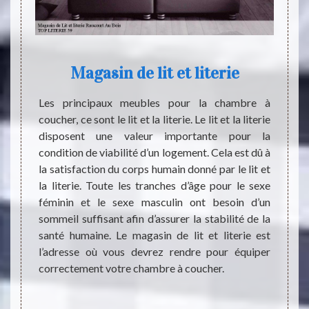
court
Magasin de lit et literie
?
Les principaux meubles pour la chambre à
TOP LI
coucher, ce sont le lit et la literie. Le lit et la literie
l’adre
surance
disposent une valeur importante pour la
Nous v
Il faut
condition de viabilité d’un logement. Cela est dû à
existe
orer un
la satisfaction du corps humain donné par le lit et
nous u
lleure
la literie. Toute les tranches d’âge pour le sexe
sommes
st très
féminin et le sexe masculin ont besoin d’un
person
 exercé
sommeil suffisant afin d’assurer la stabilité de la
pas hé
nsi, il
santé humaine. Le magasin de lit et literie est
penso
 à TOP
l’adresse où vous devrez rendre pour équiper
occupé
férents
correctement votre chambre à coucher.
site q
t très
passer
possible