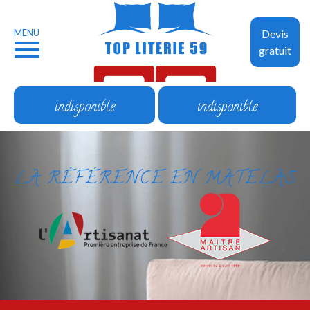
MENU
Devis
gratuit
indisponible
indisponible
LA RÉFÉRENCE EN MATELAS