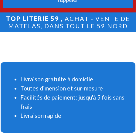
TOP LITERIE 59
, ACHAT - VENTE DE
MATELAS, DANS TOUT LE 59 NORD
Livraison gratuite à domicile
Toutes dimension et sur-mesure
Facilités de paiement: jusqu'à 5 fois sans
frais
Livraison rapide