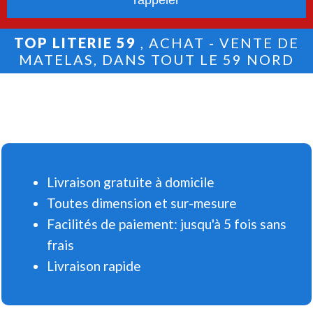
TOP LITERIE 59
, ACHAT - VENTE DE
MATELAS, DANS TOUT LE 59 NORD
Livraison gratuite à domicile
Toutes dimension et sur-mesure
Facilités de paiement: jusqu'à 5 fois sans
frais
Livraison rapide