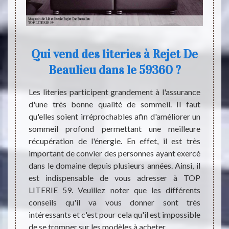
Qui vend des literies à Rejet De
Beaulieu dans le 59360 ?
 grande
Il exi
 existe
par l’
Les literies participent grandement à l'assurance
 cette
Premiè
d'une très bonne qualité de sommeil. Il faut
besoins
l’ins
qu'elles soient irréprochables afin d'améliorer un
gement,
nécess
sommeil profond permettant une meilleure
ment les
Ensuit
récupération de l'énergie. En effet, il est très
d’avoir
devien
important de convier des personnes ayant exercé
r cette
dans u
dans le domaine depuis plusieurs années. Ainsi, il
est fait
d’une 
est indispensable de vous adresser à TOP
s êtres
carenc
LITERIE 59. Veuillez noter que les différents
achat.
les étu
conseils qu'il va vous donner sont très
Suite 
intéressants et c'est pour cela qu'il est impossible
est re
de se tromper sur les modèles à acheter.