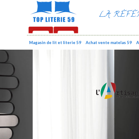
LA RÉFÉ
Magasin de lit et literie 59
Achat vente matelas 59
A