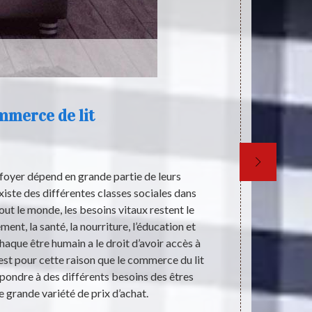
merce de lit
L
 foyer dépend en grande partie de leurs
Les literies s
existe des différentes classes sociales dans
effet, il est
out le monde, les besoins vitaux restent le
Par conséque
ent, la santé, la nourriture, l’éducation et
qualité de l
aque être humain a le droit d’avoir accès à
professionne
st pour cette raison que le commerce du lit
d'entrer en c
 répondre à des différents besoins des êtres
Sachez qu
 grande variété de prix d’achat.