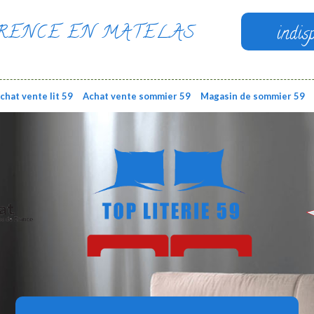
RENCE EN MATELAS
indis
chat vente lit 59
Achat vente sommier 59
Magasin de sommier 59