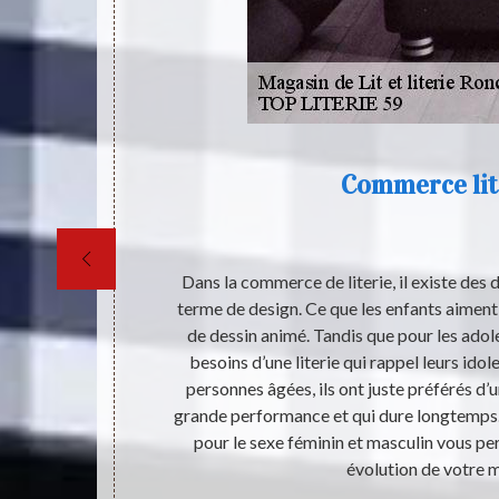
Commerce lit
ble. Il s’agit
Dans la commerce de literie, il existe des 
es humains. Il
terme de design. Ce que les enfants aiment, 
ui est capable
de dessin animé. Tandis que pour les adoles
 qui vend d’un
besoins d’une literie qui rappel leurs idole
ouver de lit
personnes âgées, ils ont juste préférés d’un
z pas à vous
grande performance et qui dure longtemps.
 trouver
pour le sexe féminin et masculin vous pe
e.
évolution de votre m