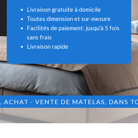
Livraison gratuite à domicile
Toutes dimension et sur-mesure
Facilités de paiement: jusqu'à 5 fois
sans frais
Livraison rapide
9
, ACHAT - VENTE DE MATELAS, DANS T