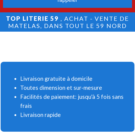
TOP LITERIE 59
, ACHAT - VENTE DE
MATELAS, DANS TOUT LE 59 NORD
Livraison gratuite à domicile
Toutes dimension et sur-mesure
Facilités de paiement: jusqu'à 5 fois sans
frais
Livraison rapide