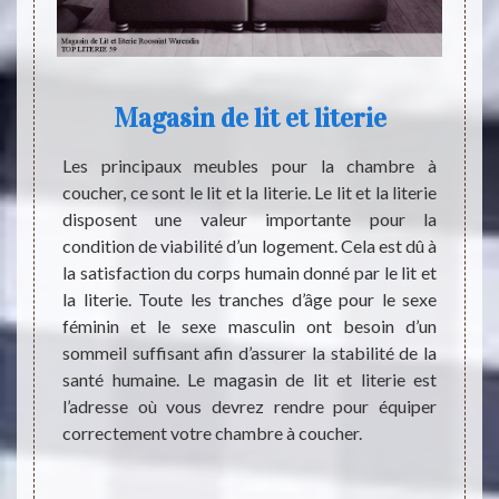
Magasin de lit et literie
Ma
ment en
Les principaux meubles pour la chambre à
 le lit.
coucher, ce sont le lit et la literie. Le lit et la literie
Les en
fèrent
disposent une valeur importante pour la
famill
ormance
condition de viabilité d’un logement. Cela est dû à
recev
alement
la satisfaction du corps humain donné par le lit et
condi
la mode
la literie. Toute les tranches d’âge pour le sexe
prépar
s aimez
féminin et le sexe masculin ont besoin d’un
de vo
e votre
sommeil suffisant afin d’assurer la stabilité de la
moment
ut vous
santé humaine. Le magasin de lit et literie est
avez 
ouvable
l’adresse où vous devrez rendre pour équiper
sécur
lasses
correctement votre chambre à coucher.
LITERI
tous 
Alors,