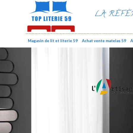
LA RÉFÉ
Magasin de lit et literie 59
Achat vente matelas 59
A