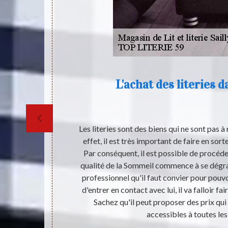
L'achat des literies d
 sont moins
Les literies sont des biens qui ne sont pas à
, votre corps
effet, il est très important de faire en sort
st l’un des
Par conséquent, il est possible de procéd
re corps ne
qualité de la Sommeil commence à se dégr
nséquent, plus
professionnel qu'il faut convier pour pouvo
anté de votre
d'entrer en contact avec lui, il va falloir fa
sique et ne
Sachez qu'il peut proposer des prix qui 
une santé de
accessibles à toutes les