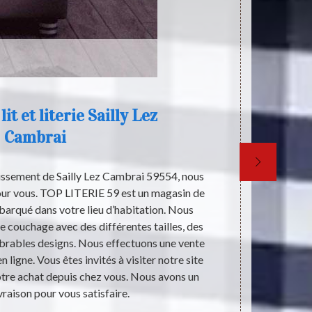
it et literie Sailly Lez
Cambrai
lissement de Sailly Lez Cambrai 59554, nous
Le lit est un 
our vous. TOP LITERIE 59 est un magasin de
que cet e
 débarqué dans votre lieu d’habitation. Nous
tranquillité
e couchage avec des différentes tailles, des
l’innovation 
mbrables designs. Nous effectuons une vente
nous sert ef
n ligne. Vous êtes invités à visiter notre site
une grande
otre achat depuis chez vous. Nous avons un
familial. Ac
vraison pour vous satisfaire.
mom