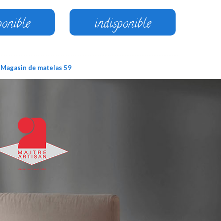
ponible
indisponible
Magasin de matelas 59