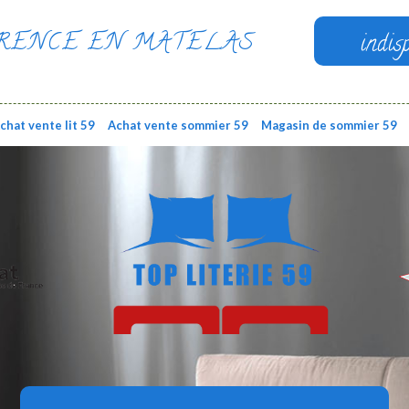
RENCE EN MATELAS
indis
chat vente lit 59
Achat vente sommier 59
Magasin de sommier 59