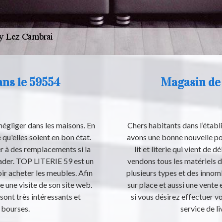
ans le 59554
Magasin de l
 négliger dans les maisons. En
Chers habitants dans l’étab
e qu'elles soient en bon état.
avons une bonne nouvelle p
er à des remplacements si la
lit et literie qui vient de
ader. TOP LITERIE 59 est un
vendons tous les matériels d
ir acheter les meubles. Afin
plusieurs types et des inno
ire une visite de son site web.
sur place et aussi une vente e
sont très intéressants et
si vous désirez effectuer v
 bourses.
service de li