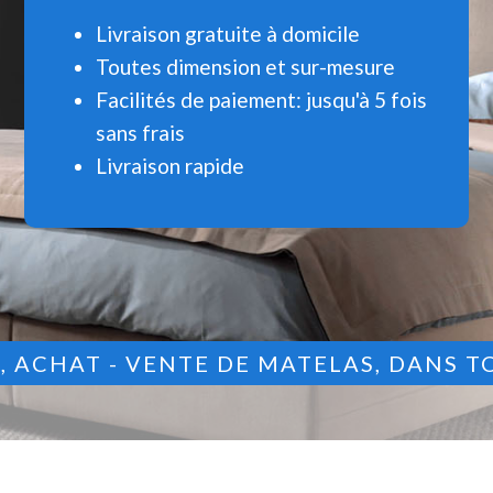
Livraison gratuite à domicile
Toutes dimension et sur-mesure
Facilités de paiement: jusqu'à 5 fois
sans frais
Livraison rapide
9
, ACHAT - VENTE DE MATELAS, DANS T