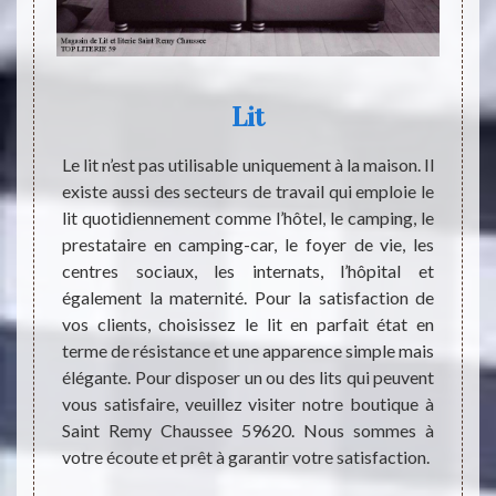
Lit
Qu
Rem
ment en
Le lit n’est pas utilisable uniquement à la maison. Il
 le lit.
existe aussi des secteurs de travail qui emploie le
Les li
fèrent
lit quotidiennement comme l’hôtel, le camping, le
d'une 
ormance
prestataire en camping-car, le foyer de vie, les
qu'ell
alement
centres sociaux, les internats, l’hôpital et
somme
la mode
également la maternité. Pour la satisfaction de
récupé
s aimez
vos clients, choisissez le lit en parfait état en
import
e votre
terme de résistance et une apparence simple mais
dans l
ut vous
élégante. Pour disposer un ou des lits qui peuvent
est i
ouvable
vous satisfaire, veuillez visiter notre boutique à
LITERI
lasses
Saint Remy Chaussee 59620. Nous sommes à
conse
votre écoute et prêt à garantir votre satisfaction.
intéres
de se 