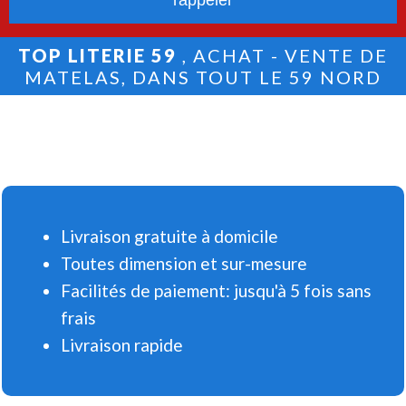
TOP LITERIE 59
, ACHAT - VENTE DE
MATELAS, DANS TOUT LE 59 NORD
Livraison gratuite à domicile
Toutes dimension et sur-mesure
Facilités de paiement: jusqu'à 5 fois sans
frais
Livraison rapide