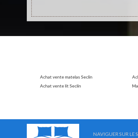
Achat vente matelas Seclin
Ac
Achat vente lit Seclin
Ma
NAVIGUER SUR LE S