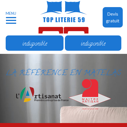
MENU
Devis
gratuit
indisponible
indisponible
LA RÉFÉRENCE EN MATELAS