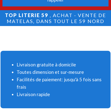
TOP LITERIE 59
, ACHAT - VENTE DE
MATELAS, DANS TOUT LE 59 NORD
Livraison gratuite à domicile
Toutes dimension et sur-mesure
Facilités de paiement: jusqu'à 5 fois sans
frais
Livraison rapide