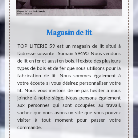
Magasin de lit
’est de
TOP LITERIE 59 est un magasin de lit situé à
Dans u
ement,
l’adresse suivante : Somain 59490. Nous vendons
pour l
ste d’un
de lit en fer et aussi en bois. Il existe des plusieurs
pouvez
Il faut
types de bois et de fer que nous utilisons pour la
sommie
gné par
fabrication de lit. Nous sommes également à
d’un 
t faire
votre écoute si vous désirez personnaliser votre
couss
éponse,
lit. Nous vous invitons de ne pas hésiter à nous
literi
eant le
joindre à notre siège. Nous pensons également
avec 
soin de
aux personnes qui sont occupées au travail,
différ
ps est
sachez que nous avons un site que vous pouvez
sont t
teindre
visiter à tout moment pour passer votre
literie
ir dans
commande.
en gra
ter de