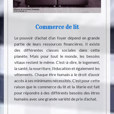
Commerce de lit
te des
Le pouvoir d’achat d’un foyer dépend en grande
Le li
ign. Ce
partie de leurs ressources financières. Il existe
habita
décorée
des différentes classes sociales dans cette
répond
ur les
planète. Mais pour tout le monde, les besoins
humain
s d’une
vitaux restent le même. C’est-à-dire, le logement,
parfa
 adultes
la santé, la nourriture, l’éducation et également les
suppor
és d’une
vêtements. Chaque être humain a le droit d’avoir
de lit 
ance et
accès à ses minimums nécessités. C’est pour cette
Vous p
s goûts
raison que le commerce du lit et la literie est fait
pour g
rmet de
pour répondre à des différents besoins des êtres
pas à 
r.
humains avec une grande variété de prix d’achat.
que v
différe