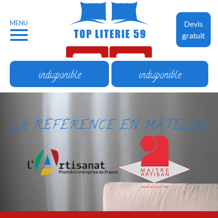
MENU
Devis
gratuit
indisponible
indisponible
LA RÉFÉRENCE EN MATELAS