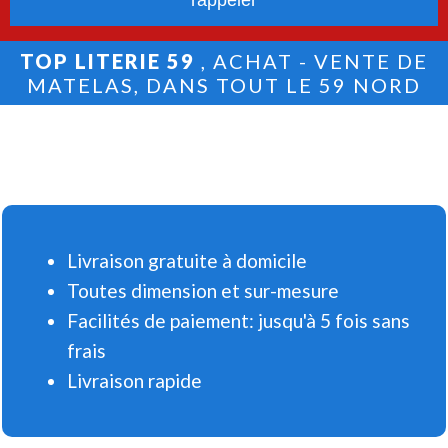
TOP LITERIE 59
, ACHAT - VENTE DE
MATELAS, DANS TOUT LE 59 NORD
Livraison gratuite à domicile
Toutes dimension et sur-mesure
Facilités de paiement: jusqu'à 5 fois sans
frais
Livraison rapide