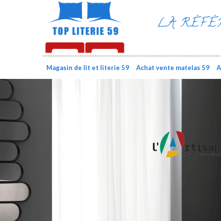
LA RÉFÉ
Magasin de lit et literie 59
Achat vente matelas 59
A