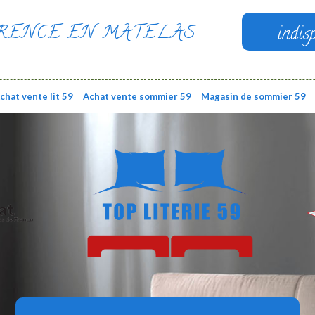
RENCE EN MATELAS
indis
chat vente lit 59
Achat vente sommier 59
Magasin de sommier 59