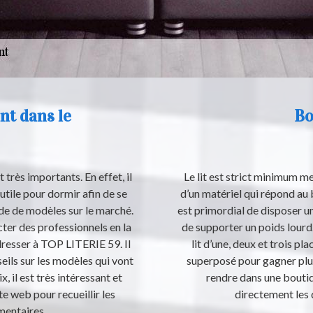
ant dans le
Bo
très importants. En effet, il
Le lit est strict minimum meu
 utile pour dormir afin de se
d’un matériel qui répond au b
ude de modèles sur le marché.
est primordial de disposer u
cter des professionnels en la
de supporter un poids lourd. 
resser à TOP LITERIE 59. Il
lit d’une, deux et trois p
eils sur les modèles qui vont
superposé pour gagner plus
, il est très intéressant et
rendre dans une boutiq
ite web pour recueillir les
directement les d
entaires.