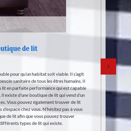
utique de lit
Qu
ble pour qu’un habitat soit viable. Il s’agit
Les literi
esoin sanitaire de tous les êtres humains. Il
qualité de som
n lit en parfaite performance qui est capable
un sommeil pr
Il existe d’une boutique de lit qui vend d’un
En effet, i
laces. Vous pouvez également trouver de lit
dans le doma
 d’espace chez vous. N’hésitez pas à vous
vous adres
ue de lit afin que vous pouvez trouver
conseils qu'
ifférents types de lit qui existe.
qu'il e