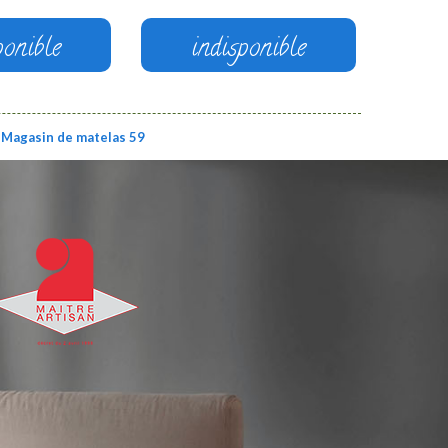
ponible
indisponible
Magasin de matelas 59