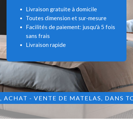
Livraison gratuite à domicile
Toutes dimension et sur-mesure
Facilités de paiement: jusqu'à 5 fois
sans frais
Livraison rapide
9
, ACHAT - VENTE DE MATELAS, DANS T