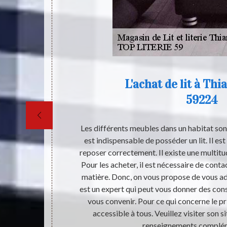
L'achat de lit à Thi
59224
 lit n’a pas
Les différents meubles dans un habitat sont 
rimordial de
est indispensable de posséder un lit. Il est
couchage afin
reposer correctement. Il existe une multit
 se repose ou
Pour les acheter, il est nécessaire de conta
e que plus le
matière. Donc, on vous propose de vous ad
répondre aux
est un expert qui peut vous donner des cons
e literie est
vous convenir. Pour ce qui concerne le prix
es produits
accessible à tous. Veuillez visiter son s
renseignements complém