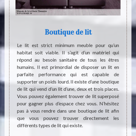
Boutique de lit
ndre en
Le lit est strict minimum meuble pour qu’un
Les p
t créer
habitat soit viable. Il s’agit d’un matériel qui
coucher,
e cible
répond au besoin sanitaire de tous les êtres
dispo
ice. La
humains. Il est primordial de disposer un lit en
condit
dans le
parfaite performance qui est capable de
la sat
ail de
supporter un poids lourd. Il existe d’une boutique
la lit
r et le
de lit qui vend d’un lit d’une, deux et trois places.
fémin
 un lit
Vous pouvez également trouver de lit superposé
sommei
ce pas
pour gagner plus d’espace chez vous. N’hésitez
santé 
 le lit
pas à vous rendre dans une boutique de lit afin
l’adre
 le lit
que vous pouvez trouver directement les
correc
différents types de lit qui existe.