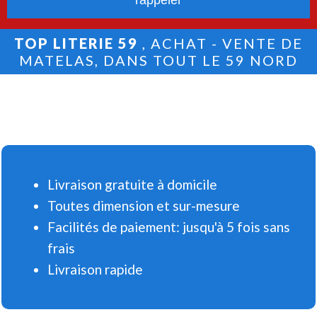
TOP LITERIE 59
, ACHAT - VENTE DE
MATELAS, DANS TOUT LE 59 NORD
Livraison gratuite à domicile
Toutes dimension et sur-mesure
Facilités de paiement: jusqu'à 5 fois sans
frais
Livraison rapide