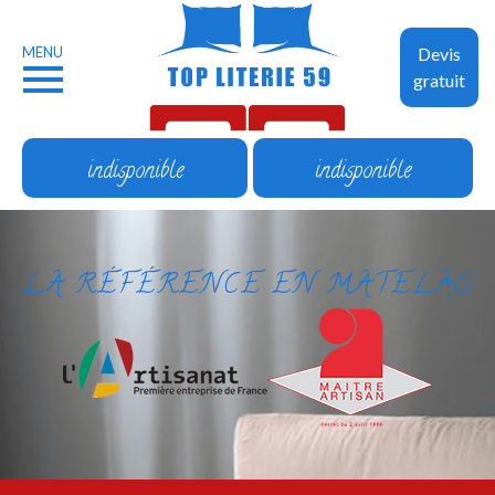
MENU
Devis
gratuit
indisponible
indisponible
LA RÉFÉRENCE EN MATELAS