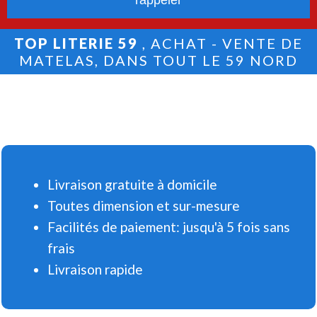
TOP LITERIE 59
, ACHAT - VENTE DE
MATELAS, DANS TOUT LE 59 NORD
Livraison gratuite à domicile
Toutes dimension et sur-mesure
Facilités de paiement: jusqu'à 5 fois sans
frais
Livraison rapide