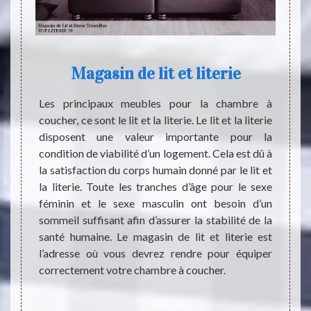
Magasin de lit et literie
 sommes
Les principaux meubles pour la chambre à
Dormir
endroit
coucher, ce sont le lit et la literie. Le lit et la literie
coucha
santé.
disposent une valeur importante pour la
pour l
lit. Ce
condition de viabilité d’un logement. Cela est dû à
sentir
e et le
la satisfaction du corps humain donné par le lit et
dorsal
changé
la literie. Toute les tranches d’âge pour le sexe
lit. M
laçable
féminin et le sexe masculin ont besoin d’un
jamais
la nous
sommeil suffisant afin d’assurer la stabilité de la
conséq
oser un
santé humaine. Le magasin de lit et literie est
change
e goût.
l’adresse où vous devrez rendre pour équiper
s’empi
de TOP
correctement votre chambre à coucher.
physi
 le lit
attent