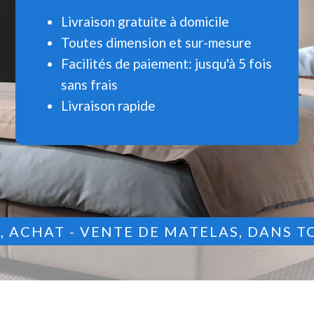
Livraison gratuite à domicile
Toutes dimension et sur-mesure
Facilités de paiement: jusqu'à 5 fois
sans frais
Livraison rapide
9
, ACHAT - VENTE DE MATELAS, DANS T