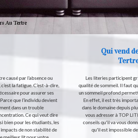
Qui vend de
Tertre
tre causé par l’absence ou
Les literies participent 
’est la fatigue. C’est-à-dire,
qualité de sommeil. Il faut q
écessaire pour assurer ses
un sommeil profond permetta
. Parce que l’individu devient
En effet, il est très impo
ement dans un trouble
dans le domaine depuis plus
ncentration. Ce qui veut dire
vous adresser à TOP LITER
i bien pour les étudiants, les
conseils qu'il va vous donn
s impacts de non stabilité de
qu'il est impossible d
e meilleur lit pour votre