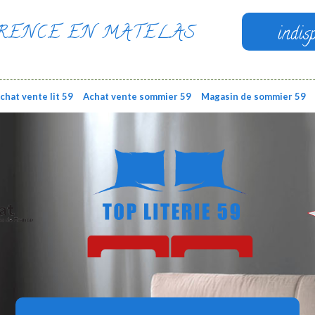
RENCE EN MATELAS
indis
chat vente lit 59
Achat vente sommier 59
Magasin de sommier 59