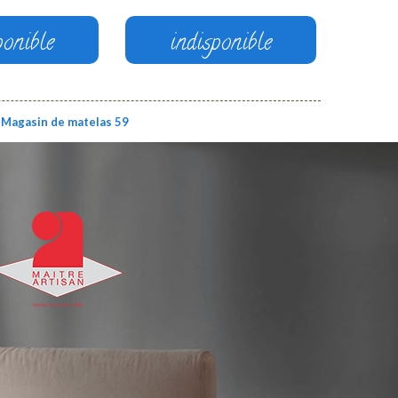
ponible
indisponible
Magasin de matelas 59