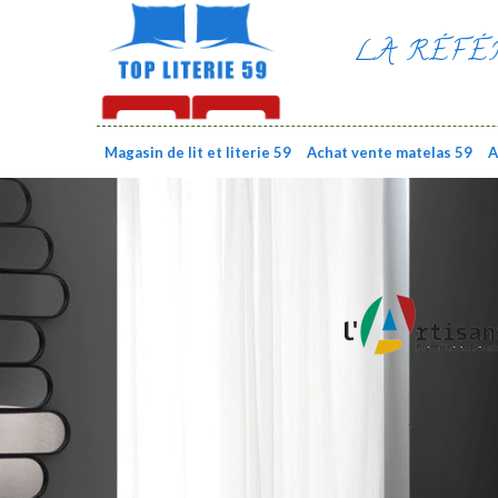
LA RÉFÉ
Magasin de lit et literie 59
Achat vente matelas 59
A