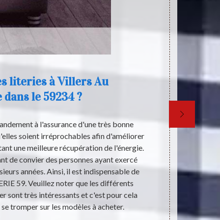
s literies à Villers Au
 dans le 59234 ?
grandement à l'assurance d'une très bonne
Le lit est un 
u'elles soient irréprochables afin d'améliorer
que cet e
nt une meilleure récupération de l'énergie.
tranquillité
rtant de convier des personnes ayant exercé
l’innovation 
ieurs années. Ainsi, il est indispensable de
nous sert ef
IE 59. Veuillez noter que les différents
une grande
er sont très intéressants et c'est pour cela
familial. Ac
e se tromper sur les modèles à acheter.
mom