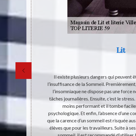
Lit
 sont moins
Il existe plusieurs dangers qui peuvent ê
, votre corps
l’insuffisance de la Sommeil. Premièrement, c
st l’un des
l’insomniaque ne dispose pas une force n
re corps ne
tâches journalières. Ensuite, c’est le stress
nséquent, plus
moins performant et il tombe facil
anté de votre
psychologique. Et enfin, l’absence d’une co
sique et ne
que la carence d’un sommeil est risquée auss
une santé de
élèves que pour les travailleurs. Suite à se
sommeil, il est recommandé d’utiliser l