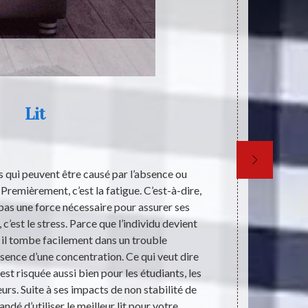
Lit
rs qui peuvent être causé par l’absence ou
Dans la comm
 Premièrement, c’est la fatigue. C’est-à-dire,
terme de desi
pas une force nécessaire pour assurer ses
de dessin an
 c’est le stress. Parce que l’individu devient
besoins d’un
il tombe facilement dans un trouble
personnes âg
bsence d’une concentration. Ce qui veut dire
grande perfo
st risquée aussi bien pour les étudiants, les
pour le se
eurs. Suite à ses impacts de non stabilité de
dé d’utiliser le meilleur lit pour votre