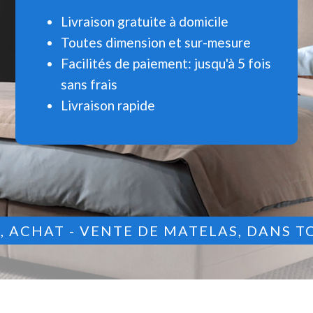
Livraison gratuite à domicile
Toutes dimension et sur-mesure
Facilités de paiement: jusqu'à 5 fois
sans frais
Livraison rapide
9
, ACHAT - VENTE DE MATELAS, DANS T