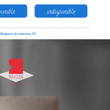
ponible
indisponible
Magasin de matelas 59