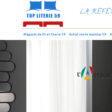
LA RÉFÉ
Magasin de lit et literie 59
Achat vente matelas 59
A