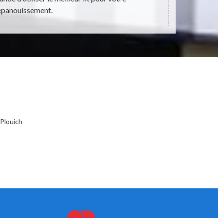
épanouissement.
 Plouich