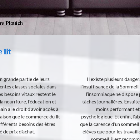
 lit
n grande partie de leurs
Il existe plusieurs dange
rentes classes sociales dans
l’insuffisance de la Sommeil.
s besoins vitaux restent le
l’insomniaque ne dispose 
la nourriture, l’éducation et
tâches journalières. Ensuite,
n a le droit d’avoir accès à
moins performant et 
raison que le commerce du lit
psychologique. Et enfin, l’a
différents besoins des êtres
que la carence d’un sommeil e
 de prix d’achat.
élèves que pour les travaill
sommeil, il est recomman