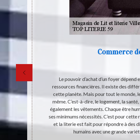
Commerce de
ante : Villers
Le pouvoir d’achat d’un foyer dépend e
 Il existe des
ressources financières. Il existe des diffé
 fabrication de
cette planète. Mais pour tout le monde, le
désirez
même. C’est-à-dire, le logement, la santé, 
iter à nous
également les vêtements. Chaque être humai
nnes qui sont
ses minimums nécessités. C’est pour cette 
vous pouvez
et la literie est fait pour répondre à des 
nde.
humains avec une grande variété