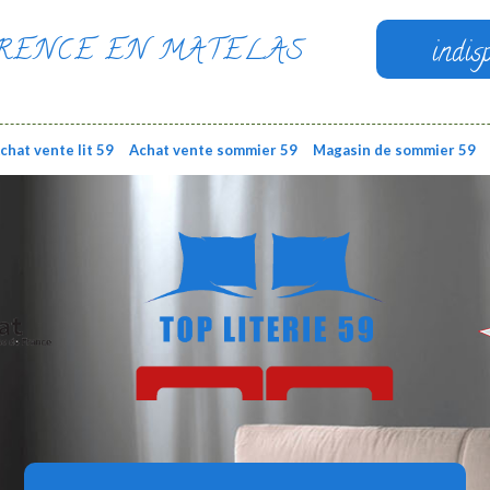
RENCE EN MATELAS
indis
chat vente lit 59
Achat vente sommier 59
Magasin de sommier 59