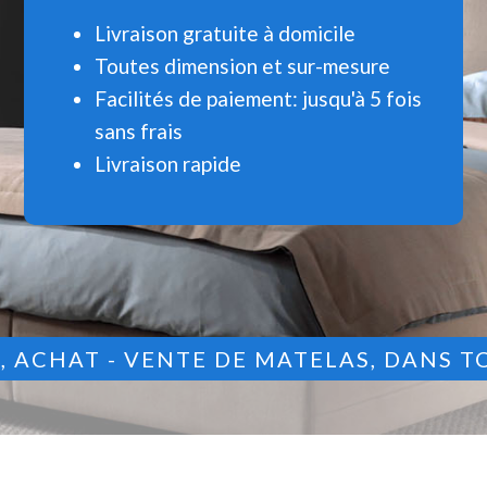
Livraison gratuite à domicile
Toutes dimension et sur-mesure
Facilités de paiement: jusqu'à 5 fois
sans frais
Livraison rapide
9
, ACHAT - VENTE DE MATELAS, DANS T