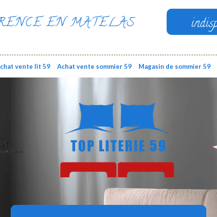
RENCE EN MATELAS
indis
chat vente lit 59
Achat vente sommier 59
Magasin de sommier 59