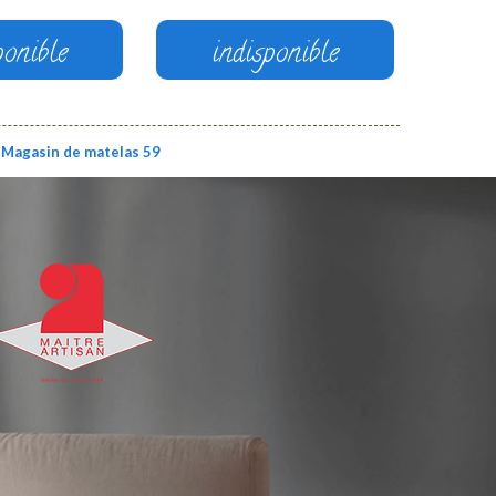
ponible
indisponible
Magasin de matelas 59