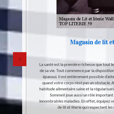
Magasin de lit et
te aussi des
La santé est la première richesse que tout l
me l’hôtel, le
de sa vie. Tout commence par la disposition
les centres
épanoui. Il est entièrement possible d’att
té. Pour la
quand votre corps n’est pas un obstacle. A
t en terme de
habitude alimentaire saine et la régularisati
isposer un ou
Sommeil joue aussi un rôle important
e boutique à
innombrables maladies. En effet, équipez 
t à garantir
de lit et literie qui respectent le