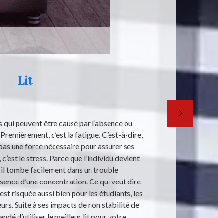
Lit
rs qui peuvent être causé par l’absence ou
L’idéologie d
 Premièrement, c’est la fatigue. C’est-à-dire,
de la socié
pas une force nécessaire pour assurer ses
précise afin 
 c’est le stress. Parce que l’individu devient
rôle imp
il tombe facilement dans un trouble
commercialisa
bsence d’une concentration. Ce qui veut dire
pour con
st risquée aussi bien pour les étudiants, les
ignorante. Dan
eurs. Suite à ses impacts de non stabilité de
dé d’utiliser le meilleur lit pour votre