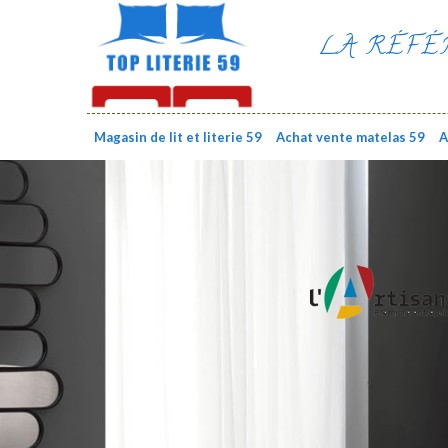
LA RÉFÉ
Magasin de lit et literie 59
Achat vente matelas 59
A