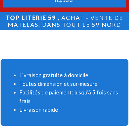
TOP LITERIE 59
, ACHAT - VENTE DE
MATELAS, DANS TOUT LE 59 NORD
Livraison gratuite à domicile
Toutes dimension et sur-mesure
Facilités de paiement: jusqu'à 5 fois sans
frais
Livraison rapide