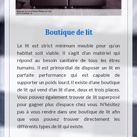
Boutique de lit
Ce 
des 
ents de
Le lit est strict minimum meuble pour qu’un
ngereux
habitat soit viable. Il s’agit d’un matériel qui
e corps
répond au besoin sanitaire de tous les êtres
Les l
maladie
humains. Il est primordial de disposer un lit en
impor
at d’un
parfaite performance qui est capable de
appart
daptera
supporter un poids lourd. Il existe d’une boutique
les me
té. Par
de lit qui vend d’un lit d’une, deux et trois places.
person
vant de
Vous pouvez également trouver de lit superposé
et qu'
e corps
pour gagner plus d’espace chez vous. N’hésitez
réveil
c votre
pas à vous rendre dans une boutique de lit afin
LITERI
 à ses
que vous pouvez trouver directement les
qui p
r.
différents types de lit qui existe.
intéres