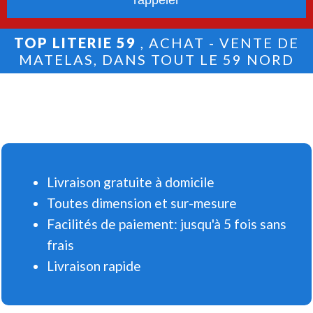
TOP LITERIE 59
, ACHAT - VENTE DE
MATELAS, DANS TOUT LE 59 NORD
Livraison gratuite à domicile
Toutes dimension et sur-mesure
Facilités de paiement: jusqu'à 5 fois sans
frais
Livraison rapide