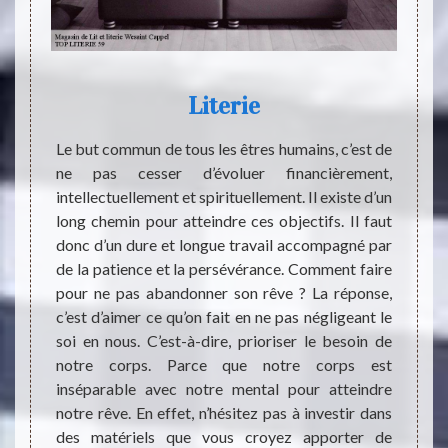
Literie
te des
Le but commun de tous les êtres humains, c’est de
Dormir
ign. Ce
ne pas cesser d’évoluer financièrement,
coucha
décorée
intellectuellement et spirituellement. Il existe d’un
pour l
ur les
long chemin pour atteindre ces objectifs. Il faut
sentir
s d’une
donc d’un dure et longue travail accompagné par
dorsal
 adultes
de la patience et la persévérance. Comment faire
lit. M
és d’une
pour ne pas abandonner son rêve ? La réponse,
jamais
ance et
c’est d’aimer ce qu’on fait en ne pas négligeant le
conséq
s goûts
soi en nous. C’est-à-dire, prioriser le besoin de
change
rmet de
notre corps. Parce que notre corps est
s’empi
r.
inséparable avec notre mental pour atteindre
physi
notre rêve. En effet, n’hésitez pas à investir dans
attent
des matériels que vous croyez apporter de