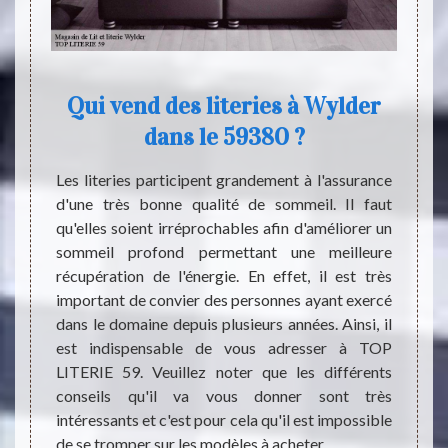
Qui vend des literies à Wylder
dans le 59380 ?
ndre en
Dormir
t créer
coucha
Les literies participent grandement à l'assurance
e cible
pour l
d'une très bonne qualité de sommeil. Il faut
ice. La
sentir
qu'elles soient irréprochables afin d'améliorer un
dans le
dorsal
sommeil profond permettant une meilleure
ail de
lit. M
récupération de l'énergie. En effet, il est très
r et le
jamais
important de convier des personnes ayant exercé
 un lit
conséq
dans le domaine depuis plusieurs années. Ainsi, il
ce pas
change
est indispensable de vous adresser à TOP
 le lit
s’empi
LITERIE 59. Veuillez noter que les différents
 le lit
physi
conseils qu'il va vous donner sont très
attent
intéressants et c'est pour cela qu'il est impossible
de se tromper sur les modèles à acheter.