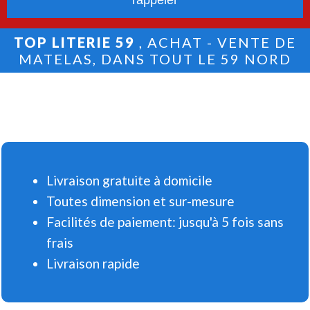
TOP LITERIE 59
, ACHAT - VENTE DE
MATELAS, DANS TOUT LE 59 NORD
Livraison gratuite à domicile
Toutes dimension et sur-mesure
Facilités de paiement: jusqu'à 5 fois sans
frais
Livraison rapide