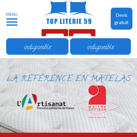
MENU
Devis
gratuit
indisponible
indisponible
LA RÉFÉRENCE EN MATELAS