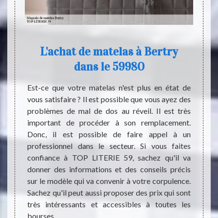
try
L'achat de matelas à Bertry
M
dans le 59980
nte de
Le mat
 Bertry
derni
Est-ce que votre matelas n'est plus en état de
ex, en
riche
vous satisfaire ? Il est possible que vous ayez des
mousse
confor
problèmes de mal de dos au réveil. Il est très
oir un
travai
important de procéder à son remplacement.
de sont
de mat
Donc, il est possible de faire appel à un
en nous
relaxe
professionnel dans le secteur. Si vous faites
éphone.
duran
confiance à TOP LITERIE 59, sachez qu'il va
faction
maladi
donner des informations et des conseils précis
parfait
donné
sur le modèle qui va convenir à votre corpulence.
, parce
vous ê
Sachez qu'il peut aussi proposer des prix qui sont
n’hési
très intéressants et accessibles à toutes les
forme 
bourses.