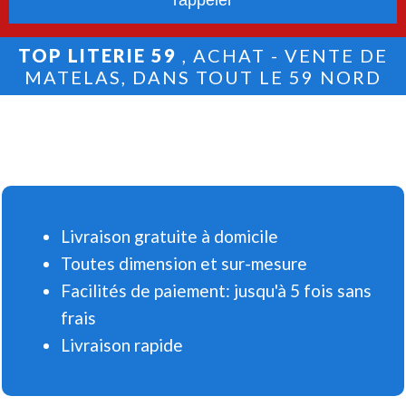
TOP LITERIE 59
, ACHAT - VENTE DE
MATELAS, DANS TOUT LE 59 NORD
Livraison gratuite à domicile
Toutes dimension et sur-mesure
Facilités de paiement: jusqu'à 5 fois sans
frais
Livraison rapide