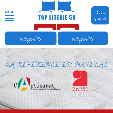
MENU
Devis
gratuit
indisponible
indisponible
LA RÉFÉRENCE EN MATELAS