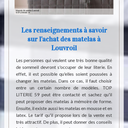
Les renseignements à savoir
sur l'achat des matelas à
ter en
Le mat
Louvroil
terie ?
d’aéra
pouvez
bien r
Les personnes qui veulent une très bonne qualité
matelas
ensach
de sommeil devront s'occuper de leur literie. En
aucune
nuit, 
effet, il est possible qu'elles soient poussées à
de ses
l’hygiè
changer les matelas. Dans ce cas, il faut choisir
use qui
ventil
entre un certain nombre de modèles. TOP
Sommeil
pour s
LITERIE 59 peut être contacté et sachez qu'il
rtée de
tous l
peut proposer des matelas à mémoire de forme.
matelas
attein
Ensuite, il existe aussi les matelas en mousse et en
onfort
soit b
latex. Le tarif qu'il propose lors de la vente est
limite
assur
très attractif. De plus, il peut donner des conseils
mauvais