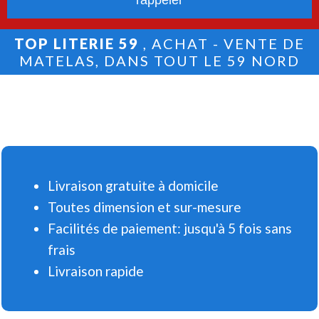
TOP LITERIE 59
, ACHAT - VENTE DE
MATELAS, DANS TOUT LE 59 NORD
Livraison gratuite à domicile
Toutes dimension et sur-mesure
Facilités de paiement: jusqu'à 5 fois sans
frais
Livraison rapide