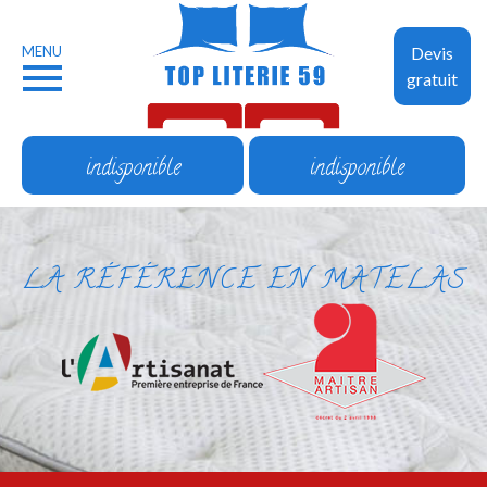
MENU
Devis
gratuit
indisponible
indisponible
LA RÉFÉRENCE EN MATELAS