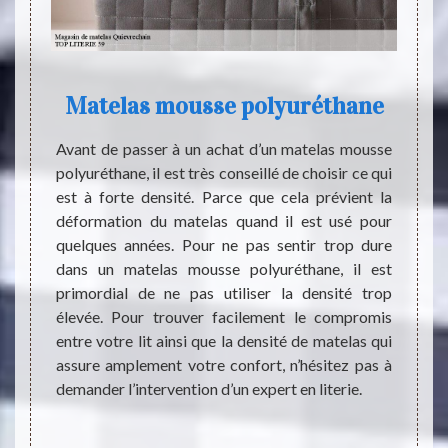
Matelas mousse polyuréthane
L'
Avant de passer à un achat d’un matelas mousse
polyuréthane, il est très conseillé de choisir ce qui
ient de
Les pr
est à forte densité. Parce que cela prévient la
t de la
sommei
déformation du matelas quand il est usé pour
on sans
à chan
quelques années. Pour ne pas sentir trop dure
bsence
multit
dans un matelas mousse polyuréthane, il est
la plus
En eff
primordial de ne pas utiliser la densité trop
pas pour
mémoir
élevée. Pour trouver facilement le compromis
RIE 59,
vaut m
entre votre lit ainsi que la densité de matelas qui
as vous
matièr
assure amplement votre confort, n’hésitez pas à
ial en
confia
demander l’intervention d’un expert en literie.
vrir un
stock
à-porte
conven
par la
inform