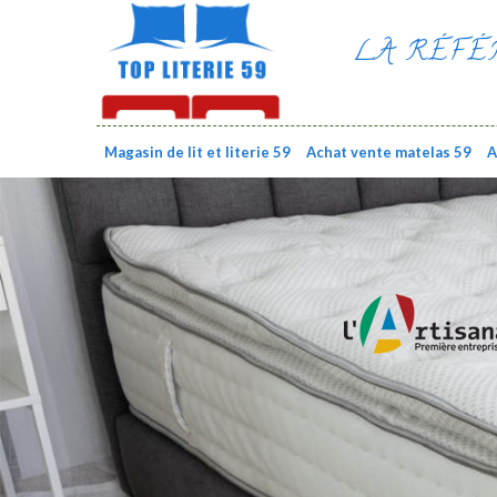
LA RÉFÉ
Magasin de lit et literie 59
Achat vente matelas 59
A