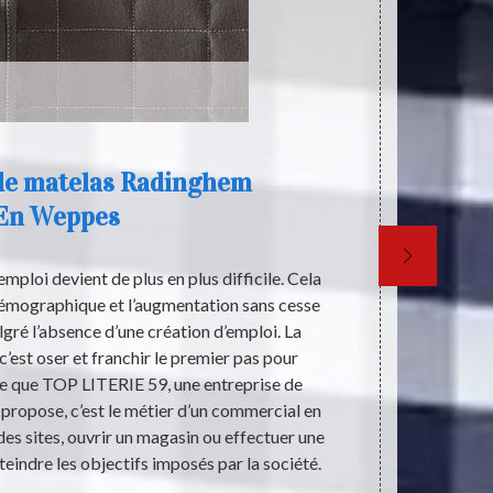
e matelas Radinghem
En Weppes
emploi devient de plus en plus difficile. Cela
Pour dormir c
 démographique et l’augmentation sans cesse
de votre corp
ré l’absence d’une création d’emploi. La
des différente
 c’est oser et franchir le premier pas pour
matelas est i
Ce que TOP LITERIE 59, une entreprise de
grippes, il 
propose, c’est le métier d’un commercial en
Parce que c’e
es sites, ouvrir un magasin ou effectuer une
notre corps 
eindre les objectifs imposés par la société.
résis