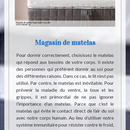
nt
Magasin de matelas
Pour dormir correctement, choisissez le matelas
Notre
qui répond aux besoins de votre corps. Il existe
mental
nte de
des personnes qui préfèrent dormir au sol pour
manièr
t Andre
des différentes raisons. Dans ce cas, le lit n’est pas
le tem
 latex,
utilisé. Par contre, le matelas est inévitable. Pour
que no
mousse
prévenir la maladie du ventre, la toux et les
pouvoi
oir un
grippes, il est primordial de ne pas ignorer
effica
de sont
l’importance d’un matelas. Parce que c’est le
dessus
en nous
matelas qui évite le contact direct de l’air du sol
notre 
éphone.
avec notre corps humain. Au lieu d’utiliser notre
le cou
faction
système immunitaire pour résister contre le froid,
votre m
parfait