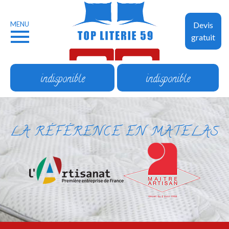
MENU
Devis
gratuit
indisponible
indisponible
LA RÉFÉRENCE EN MATELAS