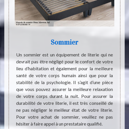
lanc
Sommier
Co
4 ?
Un sommier est un équipement de literie qui ne
devrait pas être négligé pour le confort de votre
ent pas
Chers 
lieu d’habitation et également pour la meilleure
oir une
Anf 59
santé de votre corps humain ainsi que pour la
Sommeil
un bon
stabilité de la psychologie. Il s’agit d’une pièce
érer de
vous i
que vous pouvez assurer la meilleure relaxation
convier
conta
de votre corps durant la nuit. Pour assurer la
c, nous
liter
durabilité de votre literie, il est très conseillé de
l à TOP
entrep
ne pas négliger le meilleur état de votre literie.
ne des
nombr
Pour votre achat de sommier, veuillez ne pas
 raison
sommie
hésiter à faire appel à un prestataire qualifié.
. En ce
vous i