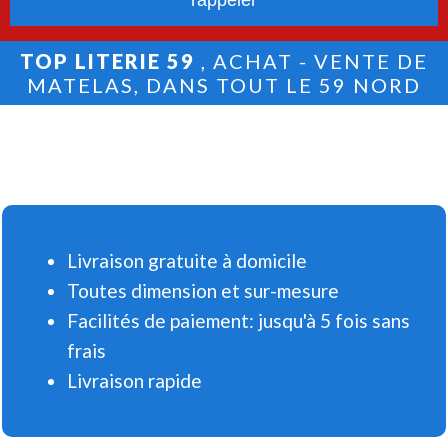
TOP LITERIE 59
, ACHAT - VENTE DE
MATELAS, DANS TOUT LE 59 NORD
Livraison gratuite à domicile
Toutes dimension et sur-mesure
Facilités de paiement: jusqu'à 5 fois sans
frais
Livraison rapide