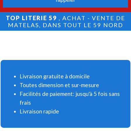
TOP LITERIE 59
, ACHAT - VENTE DE
MATELAS, DANS TOUT LE 59 NORD
Livraison gratuite à domicile
Toutes dimension et sur-mesure
Facilités de paiement: jusqu'à 5 fois sans
frais
Livraison rapide