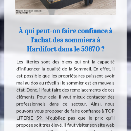
fort
À qui peut-on faire confiance à
l'achat des sommiers à
t 59670
De nos
Hardifort dans le 59670 ?
ommier
pas de
ter un
font d
Les literies sont des biens qui ont la capacité
pour la
réalit
d'influencer la qualité de la Sommeil. En effet, il
hambre
assure
est possible que les propriétaires puissent avoir
un long
ligne 
mal au dos au réveil si le sommier est en mauvais
 venant
permet
état. Donc, il faut faire des remplacements de ces
 vous.
la con
éléments. Pour cela, il vaut mieux contacter des
chat de
votre 
professionnels dans ce secteur. Ainsi, nous
pes de
pouve
pouvons vous proposer de faire confiance à TOP
ui peut
d’une 
LITERIE 59. N'oubliez pas que le prix qu'il
atelas.
ligne 
propose soit très élevé. Il faut visiter son site web