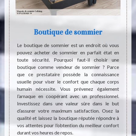
Boutique de sommier
p
où vous
Le boutique de sommier est un endroit où vous
tat. Il
pouvez acheter de sommier en parfait état en
s types
toute sécurité. Pourquoi faut-il choisir une
Les p
ec des
boutique comme vendeur de sommier ? Parce
travai
et deux
que ce prestataire possède la connaissance
manièr
ui peut
usuelle pour viser le confort que chaque corps
veulen
que de
humain nécessite. Vous prévenez également
doule
 effet,
l’arnaque en coopérant avec un professionnel.
s'ache
ec une
Investissez dans une valeur sûre dans le but
un bo
 votre
d’assurer votre maximum satisfaction. Osez la
profes
ance au
qualité et laissez la boutique réputée répondre à
Sachez
 votre
vos attentes pour l’obtention du meilleur confort
toutes
z.
durant vos heures de repos.