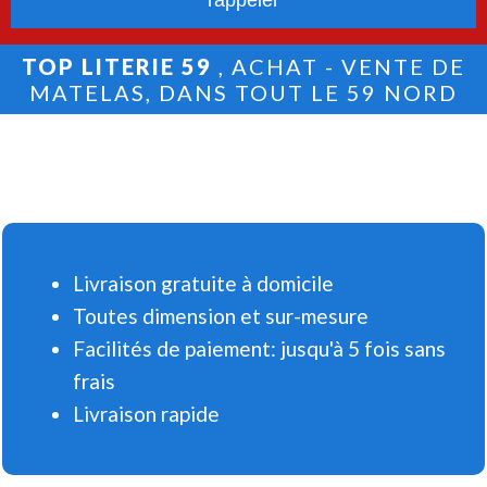
TOP LITERIE 59
, ACHAT - VENTE DE
MATELAS, DANS TOUT LE 59 NORD
Livraison gratuite à domicile
Toutes dimension et sur-mesure
Facilités de paiement: jusqu'à 5 fois sans
frais
Livraison rapide