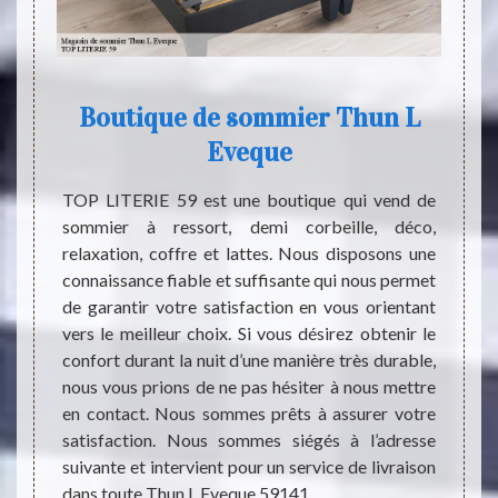
un L
Boutique de sommier Thun L
Eveque
Le som
à syst
sionnel
TOP LITERIE 59 est une boutique qui vend de
d’util
essort,
sommier à ressort, demi corbeille, déco,
besoi
ment le
relaxation, coffre et lattes. Nous disposons une
habit
 votre
connaissance fiable et suffisante qui nous permet
ranger
ns une
de garantir votre satisfaction en vous orientant
chauss
ités de
vers le meilleur choix. Si vous désirez obtenir le
coffre
 but de
confort durant la nuit d’une manière très durable,
perso
sommier
nous vous prions de ne pas hésiter à nous mettre
chambr
ntir la
en contact. Nous sommes prêts à assurer votre
choisi
l. Nous
satisfaction. Nous sommes siégés à l’adresse
sommi
s faire
suivante et intervient pour un service de livraison
matela
 à vous
dans toute Thun L Eveque 59141.