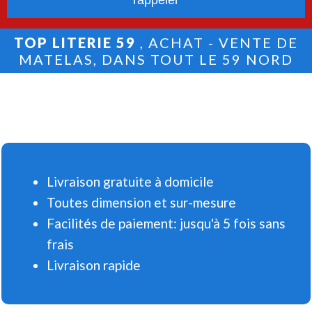
TOP LITERIE 59
, ACHAT - VENTE DE
MATELAS, DANS TOUT LE 59 NORD
Livraison gratuite à domicile
Toutes dimension et sur-mesure
Facilités de paiement: jusqu'à 5 fois sans
frais
Livraison rapide