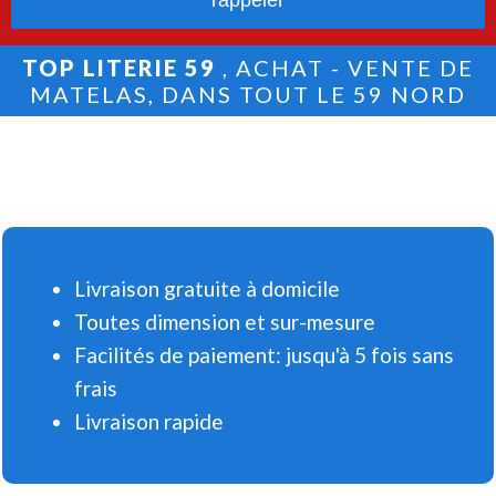
TOP LITERIE 59
, ACHAT - VENTE DE
MATELAS, DANS TOUT LE 59 NORD
Livraison gratuite à domicile
Toutes dimension et sur-mesure
Facilités de paiement: jusqu'à 5 fois sans
frais
Livraison rapide