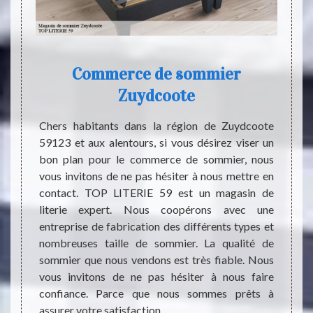
à
Commerce de sommier
 ?
Zuydcoote
p
ent pas
Chers habitants dans la région de Zuydcoote
oir une
59123 et aux alentours, si vous désirez viser un
Les p
Sommeil
bon plan pour le commerce de sommier, nous
travai
érer de
vous invitons de ne pas hésiter à nous mettre en
manièr
convier
contact. TOP LITERIE 59 est un magasin de
veulen
c, nous
literie expert. Nous coopérons avec une
doule
l à TOP
entreprise de fabrication des différents types et
s'ache
ne des
nombreuses taille de sommier. La qualité de
un bo
 raison
sommier que nous vendons est très fiable. Nous
profes
. En ce
vous invitons de ne pas hésiter à nous faire
Sachez
ments
confiance. Parce que nous sommes prêts à
toutes
web.
assurer votre satisfaction.